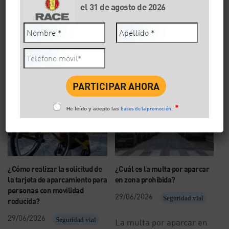
Las faltas graves en la ITV son defectos que afectan a
el 31 de agosto de 2026
la seguridad del vehículo, pueden poner en riesgo a
[…]
Leer artículo
*
bases de la promoción
He leído y acepto las
.
¿Cómo realizar la solicitud de
¿Cuál es la multa por aparcar
la tarjeta de aparcamiento para
en zona prohibida?
personas con movilidad
29/06/2026
Seguridad vial
reducida?
29/06/2026
Seguridad vial
La multa por aparcar en