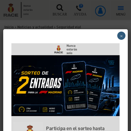
Nunca
estarás
MENÚ
solo
BUSCAR
AYUDA
Inicio
>
Noticias y actualidad
>
Seguridad vial
×
Seguridad vial
¿Cuántas faltas leves y graves puedes tener
en la ITV?
22/07/2026
Seguridad vial
Participa en el sorteo hasta