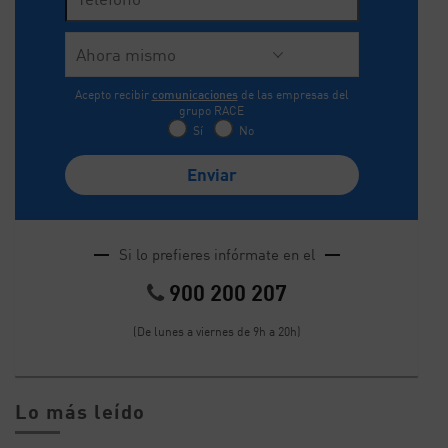
Acepto recibir
comunicaciones
de las empresas del
grupo RACE
Sí
No
Si lo prefieres infórmate en el
900 200 207
(De lunes a viernes de 9h a 20h)
Lo más leído