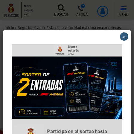
Nunca
estarás
MENÚ
solo
BUSCAR
AYUDA
Inicio
>
Seguridad vial
>
Esta es la velocidad máxima en carreteras
×
convencionales
Esta es la velocidad máxima
en carreteras
convencionales
La Dirección General de Tráfico redujo en 2019 la
velocidad máxima permitida en carreteras
convencionales hasta los 90 km/h en lugar de los 100
km/h anteriores con el objetivo de reducir la
siniestralidad en este tipo de vías.
Participa en el sorteo hasta