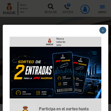
Nunca
estarás
MENÚ
solo
BUSCAR
AYUDA
Inicio
>
RACE Unlimited
>
Coche de sustitución
×
Hazte Socio del RACE y tendrás
coche de sustitución
Una de las muchas ventajas de ser Socio RACE
Unlimited
Quiero hacerme Socio
Ventajas RACE Unlimited >
Participa en el sorteo hasta