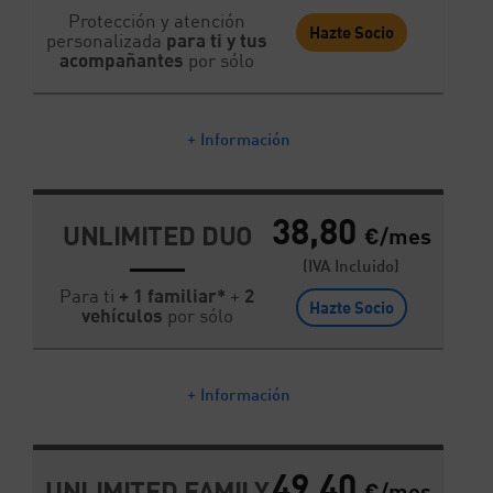
Protección y atención
Hazte Socio
personalizada
para ti y tus
acompañantes
por sólo
+ Información
38,80
UNLIMITED DUO
€/mes
(IVA Incluido)
Para ti
+ 1 familiar*
+
2
Hazte Socio
vehículos
por sólo
+ Información
49,40
UNLIMITED FAMILY
€/mes