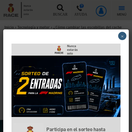
Nunca
estarás
MENÚ
solo
BUSCAR
AYUDA
Inicio
>
Tecnología y motor
>
¿Cómo cambiar las escobillas del coche
×
y dónde rellenar el depósito de los limpiaparabrisas?
¿Cómo cambiar las
escobillas del coche y dónde
rellenar el depósito de los
limpiaparabrisas?
Te explicamos paso a paso cómo cambiar las
escobillas limpiaparabrisas de tu coche de forma
sencilla y eficaz.
Participa en el sorteo hasta