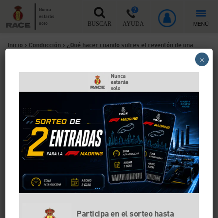
Nunca
estarás
MENÚ
solo
BUSCAR
AYUDA
Inicio
>
Conducción
>
¿Qué hacer cuando sufres el reventón de una
×
rueda mientras vas conduciendo?
¿Qué hacer cuando sufres el
reventón de una rueda
mientras vas conduciendo?
No es común, pero existe el riesgo de que sufras un
reventón de una rueda de tu coche. La probabilidad
de que esto ocurra es menor si haces el
mantenimiento de los neumáticos cuando
corresponde. En cualquier caso, es mejor estar
preparados y conocer qué hay que hacer si esto
Participa en el sorteo hasta