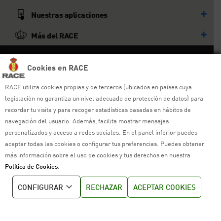
Nuestras aplicaciones
Más del RACE
© RACE
Cookies en RACE
Todos los derechos reservados
RACE utiliza cookies propias y de terceros (ubicados en países cuya
legislación no garantiza un nivel adecuado de protección de datos) para
Ayuda y sitemap
recordar tu visita y para recoger estadísticas basadas en hábitos de
navegación del usuario. Además, facilita mostrar mensajes
Aviso legal
personalizados y acceso a redes sociales. En el panel inferior puedes
Política de privacidad
aceptar todas las cookies o configurar tus preferencias. Puedes obtener
más información sobre el uso de cookies y tus derechos en nuestra
Política de cookies
Política de Cookies
.
Política de venta
CONFIGURAR
RECHAZAR
ACEPTAR COOKIES
Política de calidad