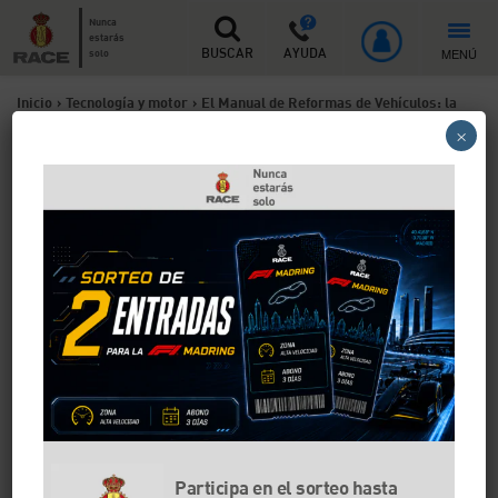
Nunca
estarás
MENÚ
solo
BUSCAR
AYUDA
Inicio
>
Tecnología y motor
>
El Manual de Reformas de Vehículos: la
×
clave para saber si tu coche pasa la ITV si haces algún cambio
El Manual de Reformas de
Vehículos: la clave para
saber si tu coche pasa la ITV
si haces algún cambio
Si quieres modificar alguna pieza de tu vehículo,
antes debes fijarte en las indicaciones del Manual de
Reformas de Vehículo. Con él sabrás si tienes que
hacer una reforma de importancia y presentar varios
documentos o si no es necesario.
Participa en el sorteo hasta