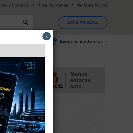
/
/
inas y Contacto
Área de prensa
Ventajas Socios
ÁREA PRIVADA
×
Ayuda y asistencia
os
lemas
puede