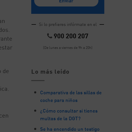
an
Si lo prefieres infórmate en el
dos.
900 200 207
rante
estar
(De lunes a viernes de 9h a 20h)
o de
Lo más leído
ica.
Comparativa de las sillas de
coche para niños
¿Cómo consultar si tienes
cen
multas de la DGT?
Se ha encendido un testigo