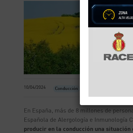
10/04/2024
Conducción
En España, más de 8 millones de personas
Española de Alergología e Inmunología C
producir en la conducción una situación 