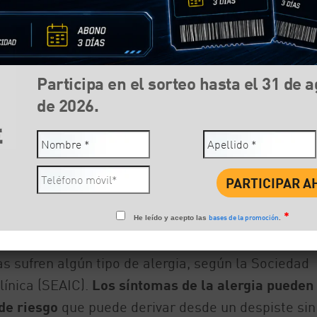
Participa en el sorteo hasta el 31 de 
de 2026.
Compartir:
Face
*
bases de la promoción
He leído y acepto las
.
 sufren algún tipo de alergia, según la Sociedad
línica (SEAIC).
Los síntomas de la alergia pueden
de riesgo
que puede derivar desde un despiste sin