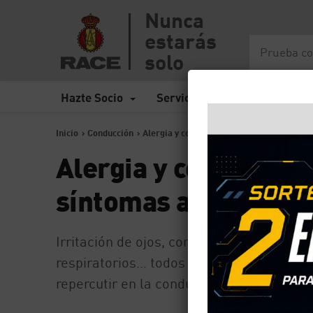
Nunca
estarás
solo
Hazte Socio
Servicios
Seguros
Inicio
>
Conducción
>
Alergia y conducción: consejos para reduc
Alergia y conducción
síntomas al volante
Irritación de ojos, congestión nasal, pico
respiratorios… todos son síntomas de que
repercutir en la conducción. Te contamos