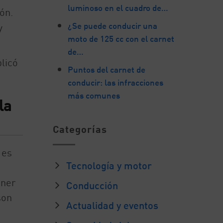
luminoso en el cuadro de…
ón.
¿Se puede conducir una
y
moto de 125 cc con el carnet
de…
licó
Puntos del carnet de
conducir: las infracciones
más comunes
la
Categorías
 es
Tecnología y motor
ener
Conducción
son
Actualidad y eventos