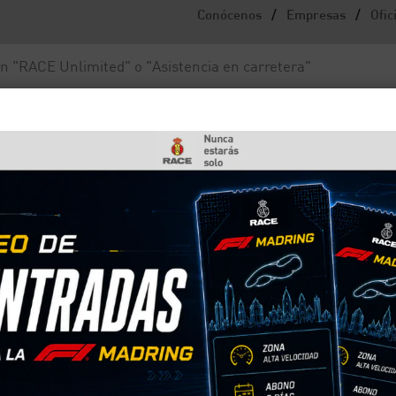
/
/
Conócenos
Empresas
Ofic
Noticias y actualidad
Fundación RACE
ir los síntomas al volante
: consejos para reducir l
res en la piel, estornudos, picor de garganta, prob
 la alergia te está afectando, algo peligroso que 
 cómo reducir los síntomas.