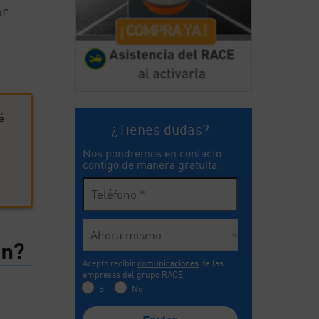
ar
é
¿Tienes dudas?
Nos pondremos en contacto
contigo de manera gratuita.
ón?
Acepto recibir
comunicaciones
de las
empresas del grupo RACE
Sí
No