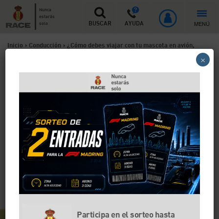
Nunca
estarás
MENÚ
solo
BUSCAR
AYUDA
Inicio
>
Conducción
>
¿Cómo debes viajar con tu mascota en avión,
×
barco o tren?
¿Cómo debes viajar con tu
mascota en avión, barco o
tren?
Si tienes planificado un viaje largo y quieres que tu
mascota te acompañe, en el RACE te damos todas las
respuestas. A continuación, encontrarás los mejores
consejos para viajar con mascotas en avión, barco o
tren.
Participa en el sorteo hasta