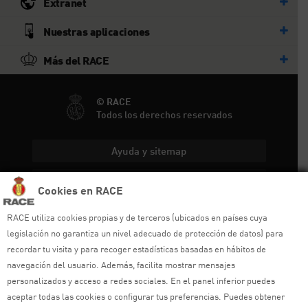
Extranet
Nuestras aplicaciones
Más del RACE
© RACE
Todos los derechos reservados
Ayuda y sitemap
Aviso legal
Cookies en RACE
Política de privacidad
RACE utiliza cookies propias y de terceros (ubicados en países cuya
legislación no garantiza un nivel adecuado de protección de datos) para
Política de cookies
recordar tu visita y para recoger estadísticas basadas en hábitos de
navegación del usuario. Además, facilita mostrar mensajes
Política de venta
personalizados y acceso a redes sociales. En el panel inferior puedes
aceptar todas las cookies o configurar tus preferencias. Puedes obtener
Política de calidad