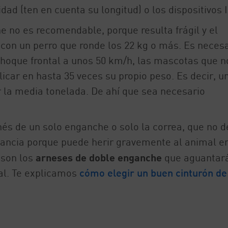
dad (ten en cuenta su longitud) o los dispositivos I
e no es recomendable, porque resulta frágil y el
on un perro que ronde los 22 kg o más. Es necesa
choque frontal a unos 50 km/h, las mascotas que n
licar en hasta 35 veces su propio peso. Es decir, u
r la media tonelada. De ahí que sea necesario
s de un solo enganche o solo la correa, que no 
stancia porque puede herir gravemente al animal en
 son los
arneses de doble enganche
que aguantar
al. Te explicamos
cómo elegir un buen cinturón de