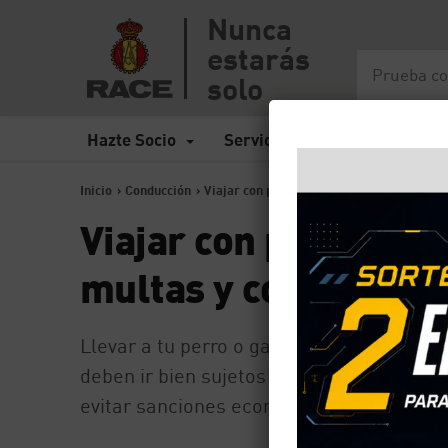
Nunca
estarás
solo
Hazte Socio
Servicios
Seguros
Inicio
>
Conducción
>
Viajar con perro o gato en el coche: norm
Viajar con perro o g
multas y consejos
Llevar a tu perro o gato en el coche imp
deben ir bien sujetos para evitar distracc
evitar sanciones económicas que pueden 