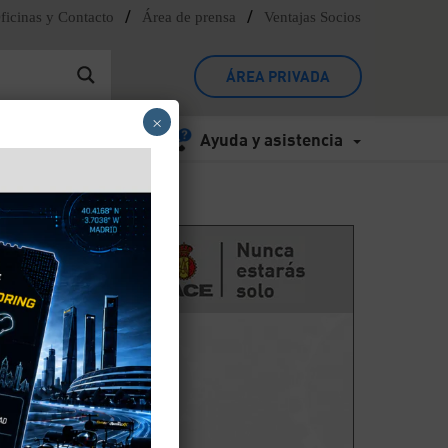
/
/
ficinas y Contacto
Área de prensa
Ventajas Socios
ÁREA PRIVADA
×
Ayuda y asistencia
,
males
nte y