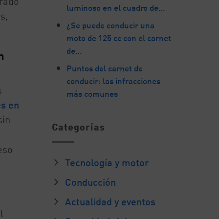
trado
luminoso en el cuadro de…
s,
¿Se puede conducir una
moto de 125 cc con el carnet
de…
n
Puntos del carnet de
conducir: las infracciones
s
más comunes
es en
sin
Categorías
eso
Tecnología y motor
Conducción
Actualidad y eventos
l