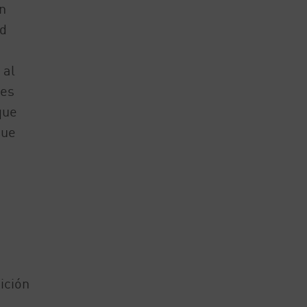
n
ad
 al
 es
que
que
ición