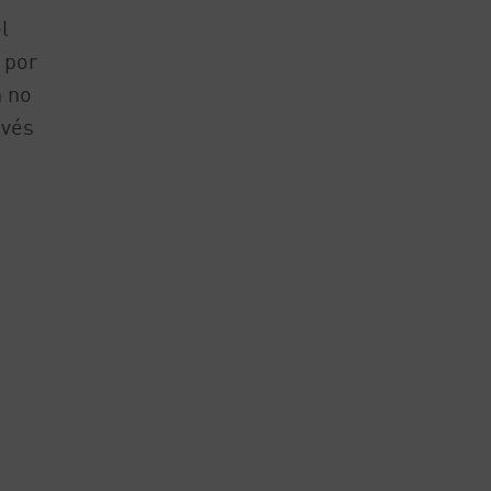
l
 por
n no
avés