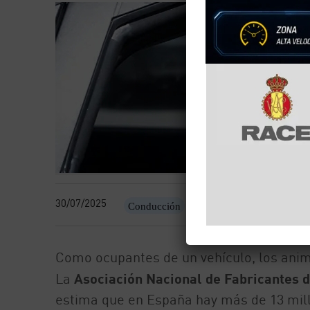
30/07/2025
Conducción
Como ocupantes de un vehículo, los anim
La
Asociación Nacional de Fabricantes
estima que en España hay más de 13 mill