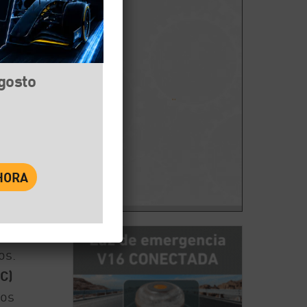
agosto
book
Twitter
WhatsApp
os.
C)
los