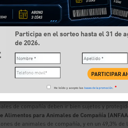
Participa en el sorteo hasta el 31 de 
de 2026.
Compartir:
Face
*
bases de la promoción
He leído y acepto las
.
ales de compañía deben ir bien sujetos y protegid
 de Alimentos para Animales de Compañía (ANFAA
ones de animales de compañía, y en un 49,3% de 