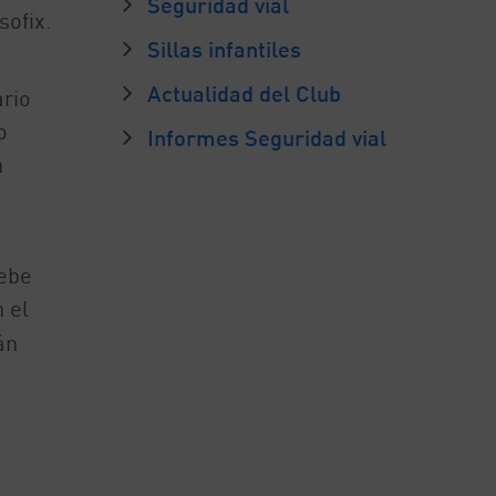
Seguridad vial
sofix.
Sillas infantiles
Actualidad del Club
rio
o
Informes Seguridad vial
n
debe
 el
án