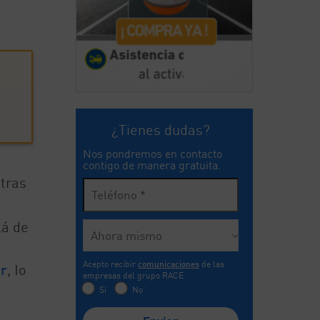
¿Tienes dudas?
Nos pondremos en contacto
contigo de manera gratuita.
tras
lá de
Acepto recibir
comunicaciones
de las
or
, Io
empresas del grupo RACE
Sí
No