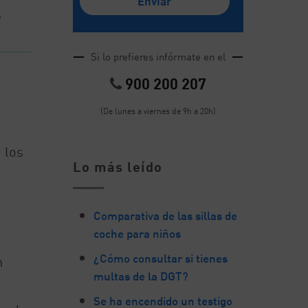
l
Si lo prefieres infórmate en el
900 200 207
(De lunes a viernes de 9h a 20h)
 los
Lo más leído
Comparativa de las sillas de
coche para niños
¿Cómo consultar si tienes
n
multas de la DGT?
Se ha encendido un testigo