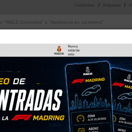
/
/
Conócenos
Empresas
O
Noticias y actualidad
Fundación RACE
ativa, multas y consejos
ato en el coche: normativa
lica cumplir ciertas normas de seguridad. Los ani
iones al volante, reducir riesgos en caso de accide
superar los 500 euros.