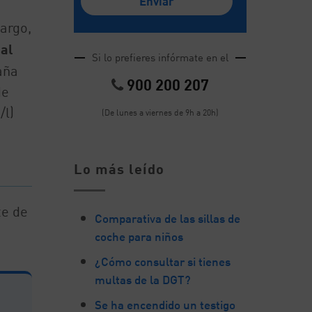
argo,
ial
Si lo prefieres infórmate en el
aña
900 200 207
de
/l)
(De lunes a viernes de 9h a 20h)
Lo más leído
te de
Comparativa de las sillas de
coche para niños
¿Cómo consultar si tienes
multas de la DGT?
Se ha encendido un testigo