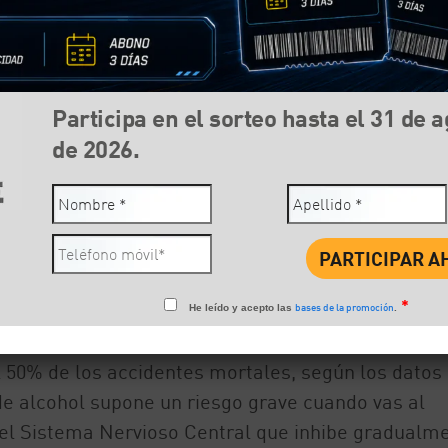
Participa en el sorteo hasta el 31 de 
de 2026.
Compartir:
Face
*
bases de la promoción
He leído y acepto las
.
l 50% de los accidentes mortales, según los datos 
 de alcohol supone un riesgo grave cuando vas al
del Sistema Nervioso Central que inhibe gradualm