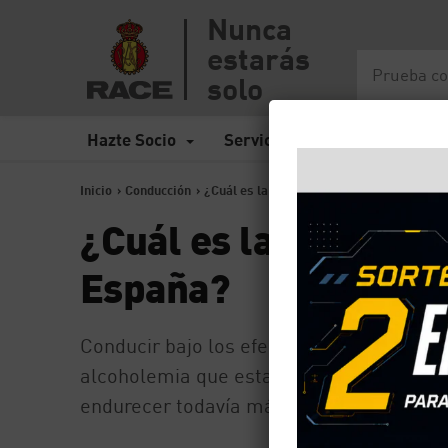
Nunca
estarás
solo
Hazte Socio
Servicios
Seguros
Inicio
>
Conducción
>
¿Cuál es la tasa de alcohol máxima permi
¿Cuál es la tasa de 
España?
Conducir bajo los efectos del alcohol es
alcoholemia que establece unos límites 
endurecer todavía más.