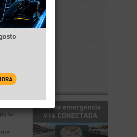
agosto
book
Twitter
WhatsApp
de la
ente