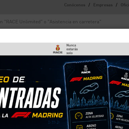
/
/
Conócenos
Empresas
Ofic
Noticias y actualidad
Fundación RACE
tida en España?
alcohol máxima permitida
 muy peligroso. En España existe una tasa de
máximos de ingesta de alcohol y en 2026 se va a