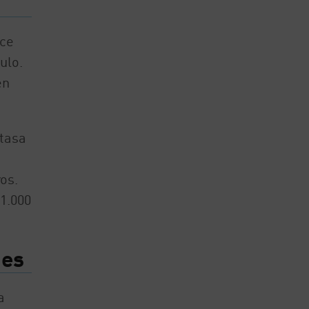
ece
ulo.
en
 tasa
os.
1.000
mes
a