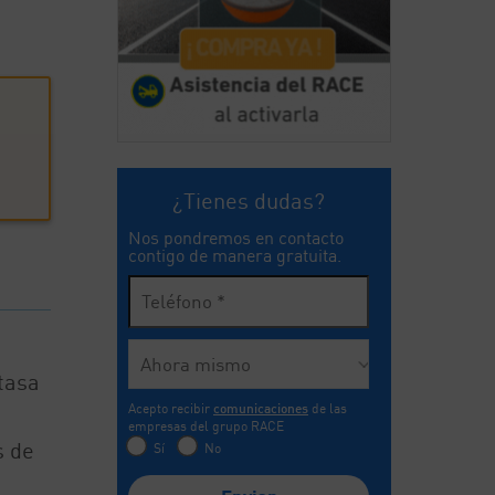
¿Tienes dudas?
Nos pondremos en contacto
contigo de manera gratuita.
tasa
Acepto recibir
comunicaciones
de las
empresas del grupo RACE
s de
Sí
No