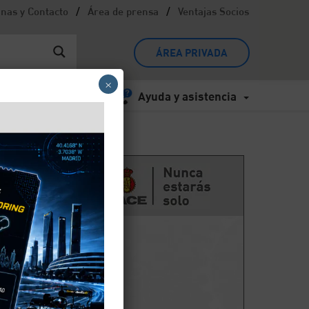
/
/
inas y Contacto
Área de prensa
Ventajas Socios
ÁREA PRIVADA
×
Ayuda y asistencia
 en