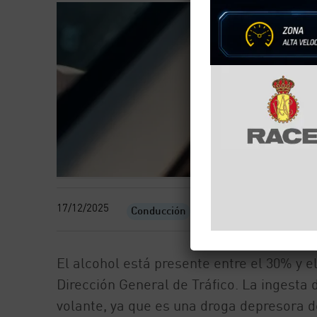
17/12/2025
Conducción
El alcohol está presente entre el 30% y e
Dirección General de Tráfico. La ingesta
volante, ya que es una droga depresora 