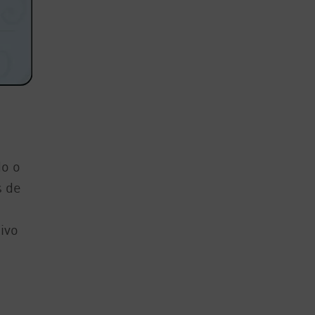
do o
s de
ivo