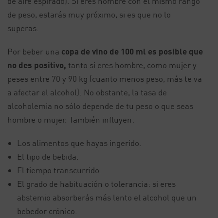
de aire espirado). Si eres hombre con el mismo rango
de peso, estarás muy próximo, si es que no lo
superas.
Por beber una
copa de vino de 100 ml es posible que
no des positivo,
tanto si eres hombre, como mujer y
peses entre 70 y 90 kg (cuanto menos peso, más te va
a afectar el alcohol). No obstante, la tasa de
alcoholemia no sólo depende de tu peso o que seas
hombre o mujer. También influyen:
Los alimentos que hayas ingerido.
El tipo de bebida.
El tiempo transcurrido.
El grado de habituación o tolerancia: si eres
abstemio absorberás más lento el alcohol que un
bebedor crónico.