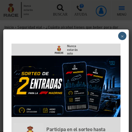
Nunca
estarás
MENÚ
solo
BUSCAR
AYUDA
Inicio
>
Seguridad vial
>
¿Cuánto alcohol tienes que beber para dar
×
positivo?
¿Cuánto alcohol tienes que
beber para dar positivo?
Que el alcohol afecta a la conducción es un hecho
comprobado. Sin embargo, cabe preguntarse cuánto
afecta tomarse una copa de vino, una cerveza u otro
tipo de bebida. En este artículo te explicamos cómo te
pueden perjudicar las bebidas alcohólicas que
ingieras, también a la hora de pasar por un control de
alcoholemia.
Participa en el sorteo hasta