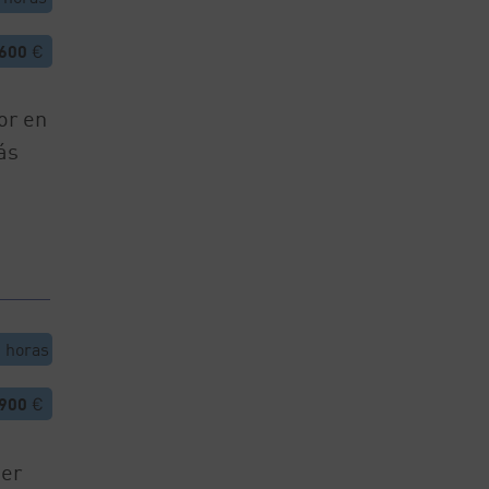
.600
€
or en
ás
5
horas
.900
€
ner