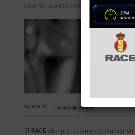
valor de la pieza de reposición.
18/05/2023
Tecnología y motor
El
RACE
siempre recomienda realizar un