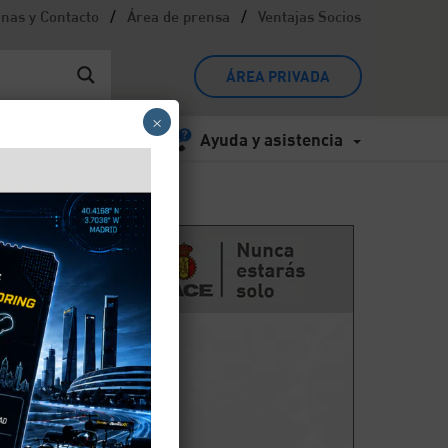
/
/
inas y Contacto
Área de prensa
Ventajas Socios
ÁREA PRIVADA
×
Ayuda y asistencia
u
de
n la
l