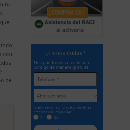
n tu
es
rque
ntado
¿Tienes dudas?
e con
lados
Nos pondremos en contacto
contigo de manera gratuita.
e.
po de
Acepto recibir
comunicaciones
de las
empresas del grupo RACE
Sí
No