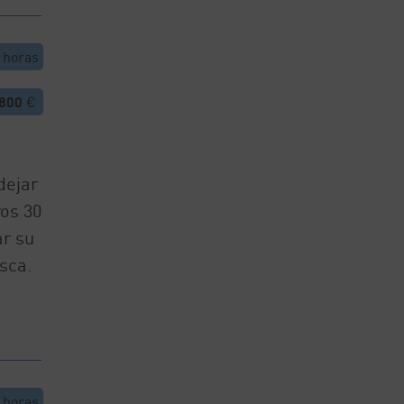
horas
.800
€
dejar
os 30
ar su
sca.
horas