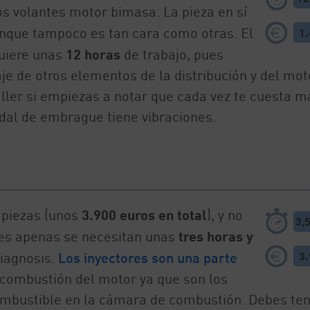
s volantes motor bimasa. La pieza en sí
unque tampoco es tan cara como otras. El
1
uiere unas
12 horas
de trabajo, pues
e de otros elementos de la distribución y del mot
aller si empiezas a notar que cada vez te cuesta m
dal de embrague tiene vibraciones.
 piezas (unos
3.900 euros en total
), y no
3,
ues apenas se necesitan unas
tres horas y
diagnosis.
Los inyectores son una parte
3
 combustión del motor ya que son los
ombustible en la cámara de combustión. Debes te