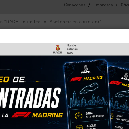
/
/
Conócenos
Empresas
Ofic
Noticias y actualidad
Fundación RACE
ede tener tu coche
 caras que puede tener t
che cuando lo aconseja el fabricante o, si no, pue
 averías más caras de un coche entre las que está
eñal, etc. Te contamos cuánto supone arreglar todas
nto el coste y el tiempo de la mano de obra como e