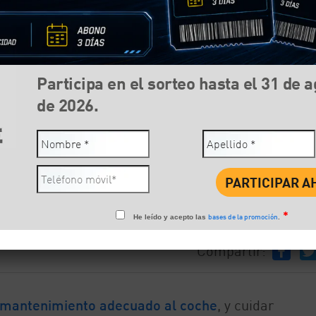
Participa en el sorteo hasta el 31 de 
de 2026.
*
bases de la promoción
He leído y acepto las
.
Compartir:
Face
mantenimiento adecuado al coche
, y cuidar