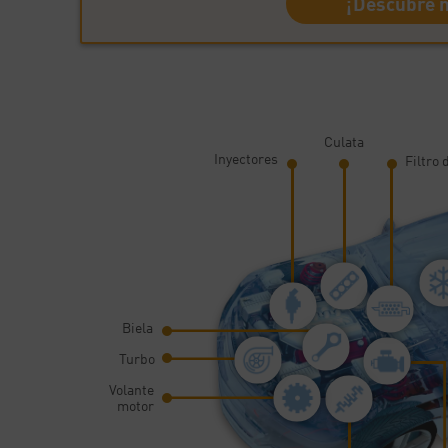
¡Descubre n
Culata
Inyectores
Filtro 
Biela
Turbo
Volante
motor