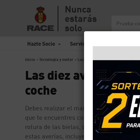
Nunca
estarás
solo
Hazte Socio
Servicios
Seguros
Inicio
>
Tecnología y motor
>
Las diez averías más caras que pu
Las diez averías más
coche
Debes realizar el mantenimiento de tu co
que te encuentres con alguna de las diez
rotura de las bielas, del turbo, del cigü
estas averías, incluyendo en el precio ta