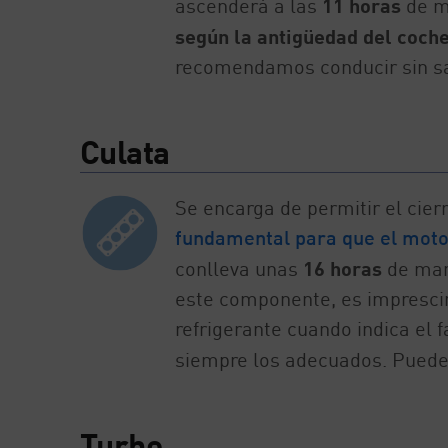
ascenderá a las
11 horas
de m
según la antigüedad del coch
recomendamos conducir sin sa
Culata
Se encarga de permitir el cier
fundamental para que el moto
conlleva unas
16 horas
de man
este componente, es imprescin
refrigerante cuando indica el 
siempre los adecuados. Puede
Turbo