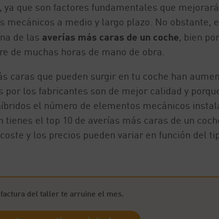
 ya que son factores fundamentales que mejorará
os mecánicos a medio y largo plazo. No obstante, 
una de las
averías más caras de un coche
, bien po
ere de muchas horas de mano de obra.
 más caras que pueden surgir en tu coche han aume
s por los fabricantes son de mejor calidad y porqu
 híbridos el número de elementos mecánicos insta
n tienes el top 10 de averías más caras de un coch
oste y los precios pueden variar en función del ti
actura del taller te arruine el mes.