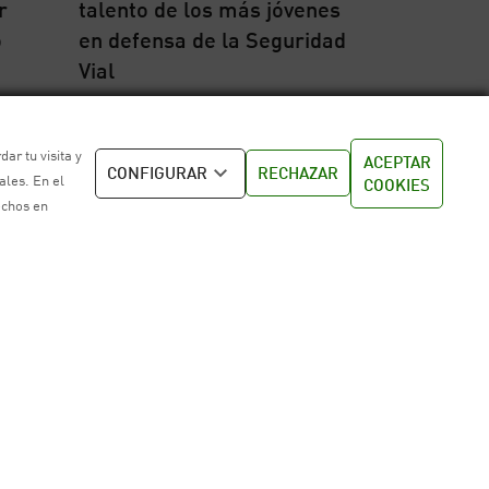
r
talento de los más jóvenes
o
en defensa de la Seguridad
Vial
sa
Área de prensa
19/06/2026
ar tu visita y
ACEPTAR
CONFIGURAR
RECHAZAR
ales. En el
COOKIES
echos en
Más de 40 expertos
internacionales analizarán
ra
en Madrid el impacto del
el
motorsport en el turismo