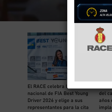
El RACE celebra la final
El RA
nacional de FIA Best Young
del c
Driver 2026 y elige a sus
años 
representantes para la cita
impla