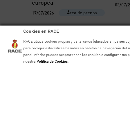
europea
03/07/
Área de prensa
17/07/2026
Cookies en RACE
RACE utiliza cookies propias y de terceros (ubicados en países cuy
para recoger estadísticas basadas en hábitos de navegación del u
panel inferior puedes aceptar todas las cookies o configurar tus
nuestra
Política de Cookies
.
Madrid World Motorsport
La Fu
Tourism Congress concluye
parti
su primera edición con la
Mobil
vista puesta en su
recorr