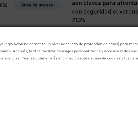
son claves para afronta
Área de prensa
2026
con seguridad el veran
2026
Área de pren
03/07/2026
a legislación no garantiza un nivel adecuado de protección de datos) para record
suario. Además, facilita mostrar mensajes personalizados y acceso a redes soci
 preferencias. Puedes obtener más información sobre el uso de cookies y tus der
ndación RACE
La Fundación RACE y
cipa en el Global
Global Mobility Call
ity Call 2026 con un
alcanzan un acuerdo pa
ido por la historia, el
impulsar la movilidad d