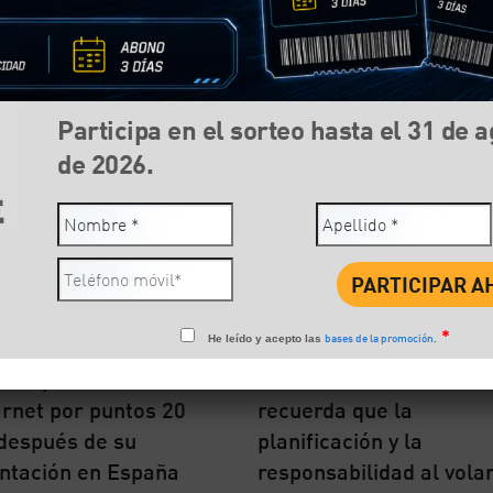
Participa en el sorteo hasta el 31 de 
de 2026.
*
bases de la promoción
He leído y acepto las
.
CE aplaude el éxito
La Fundación RACE
arnet por puntos 20
recuerda que la
después de su
planificación y la
ntación en España
responsabilidad al vola