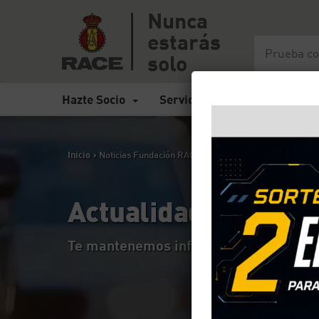
Nunca
estarás
solo
Hazte Socio
Servicios
Seguros
Inicio
>
Noticias Fundación RACE
Actualidad de la F
Te mantenemos informado sobre todo l