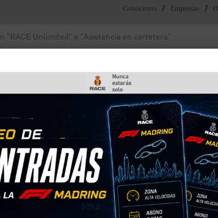
/
/
Conócenos
Empresas
O
Noticias y actualidad
Fundación RACE
undación RACE
o relacionado con la Fundación RACE