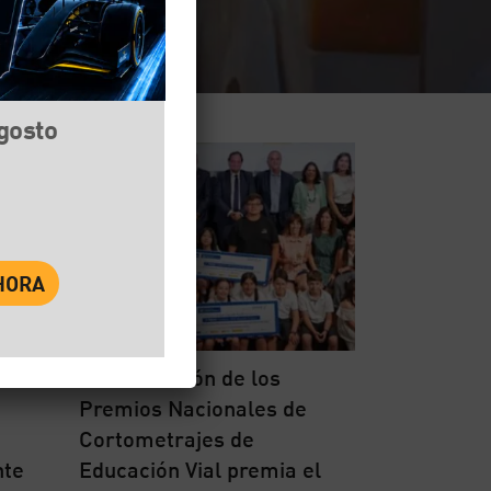
agosto
La XIV edición de los
Premios Nacionales de
Cortometrajes de
nte
Educación Vial premia el