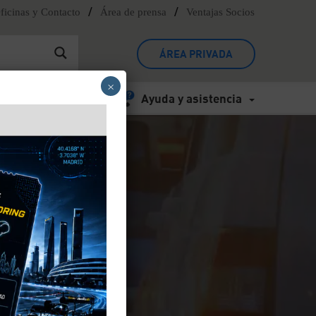
/
/
ficinas y Contacto
Área de prensa
Ventajas Socios
ÁREA PRIVADA
×
Ayuda y asistencia