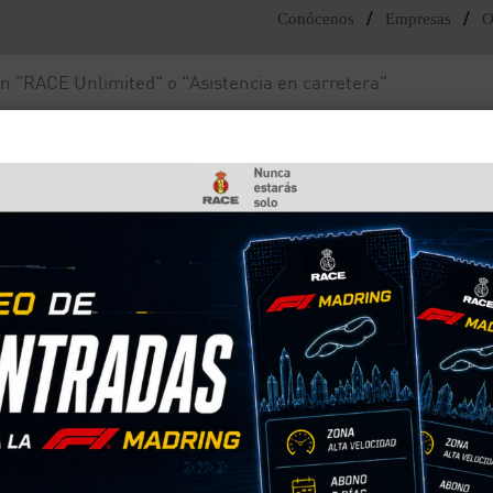
/
/
Conócenos
Empresas
O
Noticias y actualidad
Fundación RACE
as infantiles 2024
uperado los niveles de seguridad y calidad analiza