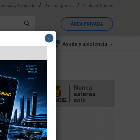
/
/
ficinas y Contacto
Área de prensa
Ventajas Socios
ÁREA PRIVADA
×
Ayuda y asistencia
dos