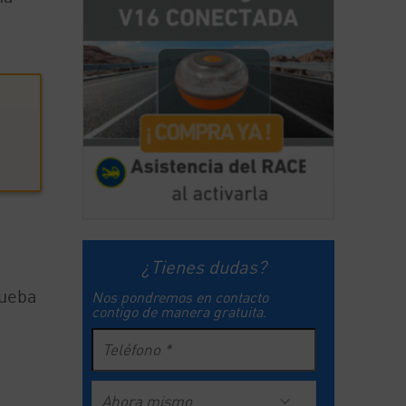
¿Tienes dudas?
rueba
Nos pondremos en contacto
contigo de manera gratuita.