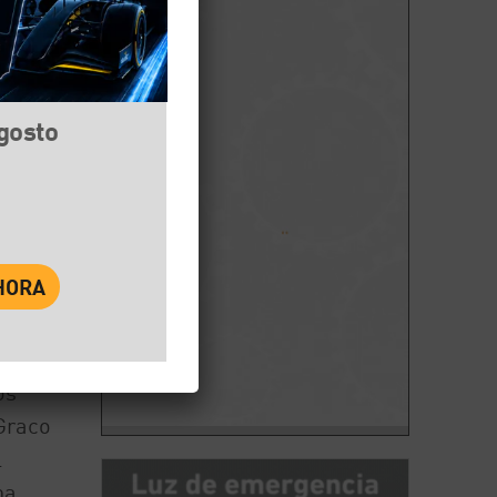
agosto
book
Twitter
WhatsApp
ción
ía,
elos
os
 Graco
l
ha