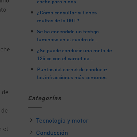
niño
coche para niños
nto
¿Cómo consultar si tienes
multas de la DGT?
Se ha encendido un testigo
luminoso en el cuadro de…
oche
¿Se puede conducir una moto de
125 cc con el carnet de…
Puntos del carnet de conducir:
las infracciones más comunes
l
a de
Categorías
 de
Tecnología y motor
 el
Conducción