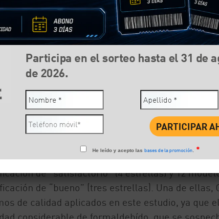
Participa en el sorteo hasta el 31 de 
de 2026.
Compartir:
Face
do estudio 2024 de análisis de Sistemas de Reten
bles de 17 modelos respecto a seguridad, la ergonom
*
bases de la promoción
He leído y acepto las
.
tancias nocivas. Del total de SRI analizados, 4 mod
icación de “satisfactorio” (4 estrellas) y 12 model
icación de “bueno” (tres estrellas). Una de ellas,
mos de calidad aplicados en este estudio, ya que e
idad considerable de formaldehído, que se sospec