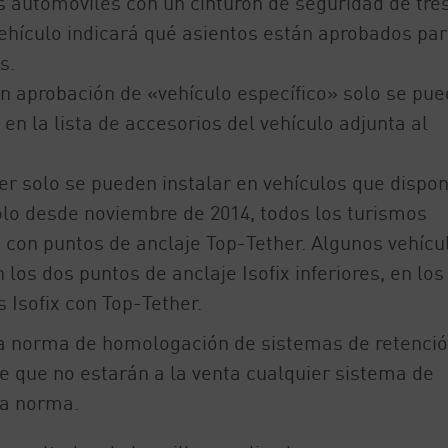
s automóviles con un cinturón de seguridad de tre
vehículo indicará qué asientos están aprobados pa
s.
n aprobación de «vehículo específico» solo se pu
n la lista de accesorios del vehículo adjunta al
ther solo se pueden instalar en vehículos que dispo
olo desde noviembre de 2014, todos los turismos
 con puntos de anclaje Top-Tether. Algunos vehícu
os dos puntos de anclaje Isofix inferiores, en los
s Isofix con Top-Tether.
ca norma de homologación de sistemas de retenci
ne que no estarán a la venta cualquier sistema de
ha norma.