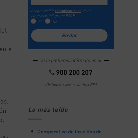
Acepto recibir
comunicaciones
de las
empresas del grupo RACE
Sí
No
ial
ente:
Si lo prefieres infórmate en el
n
900 200 207
(De lunes a viernes de 9h a 20h)
ás.
Lo más leído
ión
o,
Comparativa de las sillas de