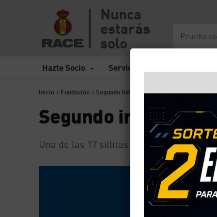
Nunca
estarás
solo
Hazte Socio
Servicios
Seguros
Inicio
>
Fundación
>
Segundo informe sillas infantiles 2024
Segundo informe sill
Una de las 17 sillitas analizadas no ha s