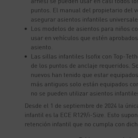
arnés) se pueden usar en casi todos lo
puntos. El manual del propietario del 
asegurar asientos infantiles universale
Los modelos de asientos para niños co
usar en vehículos que estén aprobados e
asiento.
Las sillas infantiles Isofix con Top-Te
de los puntos de anclaje requeridos. S
nuevos han tenido que estar equipados
más antiguos solo están equipados con l
no se pueden utilizar asientos infantile
Desde el 1 de septiembre de 2024 la úni
infantil es la ECE R129/i-Size. Esto supo
retención infantil que no cumpla con dic