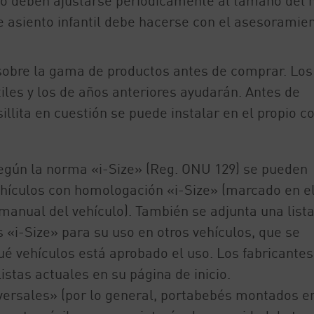
ldo deben ajustarse periódicamente al tamaño del 
te asiento infantil debe hacerse con el asesoramie
sobre la gama de productos antes de comprar. Los
tiles y los de años anteriores ayudarán. Antes de
llita en cuestión se puede instalar en el propio c
egún la norma «i-Size» (Reg. ONU 129) se pueden
vehículos con homologación «i-Size» (marcado en e
 manual del vehículo). También se adjunta una list
 «i-Size» para su uso en otros vehículos, que se
é vehículos está aprobado el uso. Los fabricantes
istas actuales en su página de inicio.
versales» (por lo general, portabebés montados en