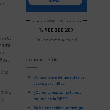
las
Si lo prefieres infórmate en el
900 200 207
ón del
(De lunes a viernes de 9h a 20h)
itirá
ra
Lo más leído
ños.
lico
Comparativa de las sillas de
coche para niños
ción,
¿Cómo consultar si tienes
multas de la DGT?
 y
Se ha encendido un testigo