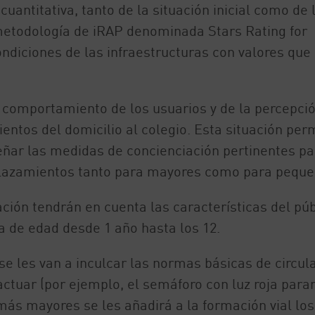
uantitativa, tanto de la situación inicial como de 
 metodología de iRAP denominada Stars Rating for
ondiciones de las infraestructuras con valores que
el comportamiento de los usuarios y de la percepci
ntos del domicilio al colegio. Esta situación perm
señar las medidas de concienciación pertinentes pa
plazamientos tanto para mayores como para peque
ión tendrán en cuenta las características del púb
a de edad desde 1 año hasta los 12.
e les van a inculcar las normas básicas de circula
ctuar (por ejemplo, el semáforo con luz roja parar
más mayores se les añadirá a la formación vial los