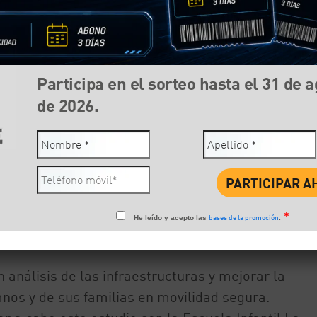
Participa en el sorteo hasta el 31 de 
de 2026.
*
Compartir:
bases de la promoción
Face
He leído y acepto las
.
n análisis de las infraestructuras y mejorar la
nos y de sus familias en movilidad segura.