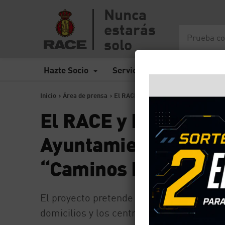
Nunca
estarás
solo
Hazte Socio
Servicios
Seguros
Inicio
>
Área de prensa
>
El RACE y FIA Foundation colaboran c
El RACE y FIA Founda
Ayuntamiento de Mad
“Caminos Escolares 
El proyecto pretende generar entornos e
domicilios y los centros educativos del D