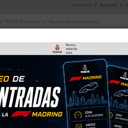
/
/
Conócenos
Empresas
O
Noticias y actualidad
Fundación RACE
on el Ayuntamiento de Madrid para desarrollar “Caminos Escolares Seguros
tion colaboran con el
rid para desarrollar
Seguros y Sostenibles”
scolares seguros para los desplazamientos entre l
istrito de Fuencarral – El Pardo