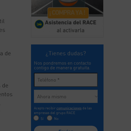
il
es
¿Tienes dudas?
ta de
Nos pondremos en contacto
contigo de manera gratuita.
s de
entos
l
Acepto recibir
comunicaciones
de las
y
empresas del grupo RACE
Sí
No