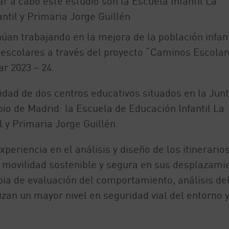
ar a cabo este estudio son la Escuela Infantil La
ntil y Primaria Jorge Guillén
núan trabajando en la mejora de la población infant
escolares a través del proyecto “Caminos Escolar
r 2023 – 24.
lidad de dos centros educativos situados en la Jun
pio de Madrid: la Escuela de Educación Infantil La
l y Primaria Jorge Guillén.
eriencia en el análisis y diseño de los itinerario
 movilidad sostenible y segura en sus desplazami
pia de evaluación del comportamiento, análisis de
zan un mayor nivel en seguridad vial del entorno 