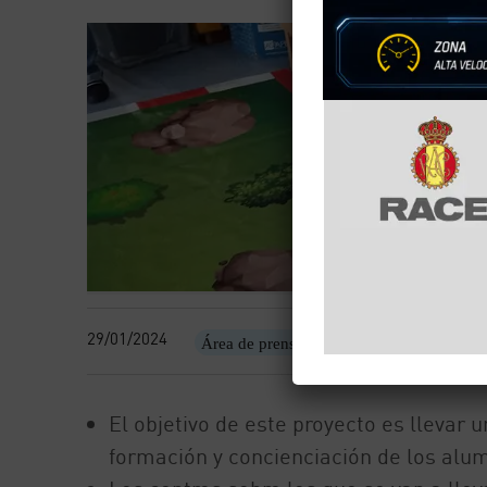
29/01/2024
Área de prensa
Fundación
El objetivo de este proyecto es llevar u
formación y concienciación de los alum