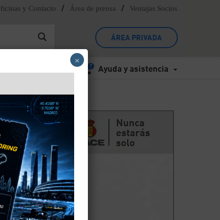
/
/
ficinas y Contacto
Área de prensa
Ventajas Socios
ÁREA PRIVADA
×
Ayuda y asistencia
 y Sostenibles”
os