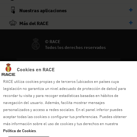
Nuestras aplicaciones
Más del RACE
© RACE
Todos los derechos reservados
Ayuda y sitemap
Cookies en RACE
Aviso legal
RACE utiliza cookies propias y de terceros (ubicados en países cuya
legislación no garantiza un nivel adecuado de protección de datos) para
Política de privacidad
recordar tu visita y para recoger estadísticas basadas en hábitos de
navegación del usuario. Además, facilita mostrar mensajes
Política de cookies
personalizados y acceso a redes sociales. En el panel inferior puedes
Política de venta
aceptar todas las cookies o configurar tus preferencias. Puedes obtener
más información sobre el uso de cookies y tus derechos en nuestra
Política de calidad
Política de Cookies
.