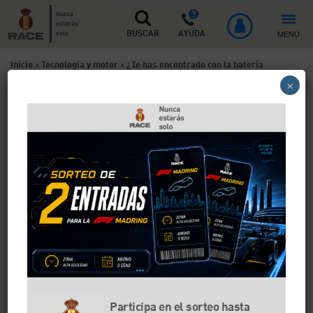
Nunca
estarás
MENÚ
solo
BUSCAR
AYUDA
Inicio
>
Tecnología y motor
>
¿Te has encontrado con la batería
×
descargada después de dejar el coche parado unos días? Estos son
los motivos
¿Te has encontrado con la
batería descargada después
de dejar el coche parado
unos días? Estos son los
motivos
¿Te has ido de viaje y te has encontrado con que tu
coche no arranca? Es muy posible que la batería se
Participa en el sorteo hasta
haya descargado. Te explicamos cómo debes proceder