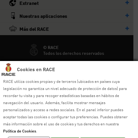
Extranet
Nuestras aplicaciones
Más del RACE
© RACE
Todos los derechos reservados
Cookies en RACE
Ayuda y sitemap
RACE utiliza cookies propias y de terceros (ubicados en países cuya
Aviso legal
legislación no garantiza un nivel adecuado de protección de datos) para
recordar tu visita y para recoger estadísticas basadas en hábitos de
Política de privacidad
navegación del usuario. Además, facilita mostrar mensajes
Política de cookies
personalizados y acceso a redes sociales. En el panel inferior puedes
aceptar todas las cookies o configurar tus preferencias. Puedes obtener
Política de venta
más información sobre el uso de cookies y tus derechos en nuestra
Política de Cookies
.
Política de calidad