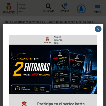
Nunca
estarás
MENÚ
solo
BUSCAR
AYUDA
Inicio
>
Seguros y servicios
>
¿Cuánto paga un coche híbrido por el
×
impuesto de circulación?
¿Cuánto paga un coche
híbrido por el impuesto de
circulación?
En España, los coches híbridos tienen que pagar una
cuantía anual por el impuesto de circulación. Ahora
bien, la ley permite bonificar este tipo de vehículos ya
que emiten menos dióxido de carbono, en
comparación con los coches de combustión. Esto va a
permitir que el IVTM sea algo menor en un coche
Participa en el sorteo hasta