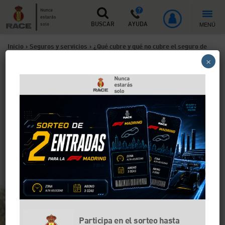
Nunca
estarás
MENÚ
solo
BUSCAR
AYUDA
Inicio
>
Seguros y servicios
>
¿Qué cubre y qué no cubre el seguro de
×
coche?
¿Qué cubre y qué no cubre el
seguro de coche?
Tu seguro de coche, sea uno a terceros, a terceros
ampliado o a todo riesgo con o sin franquicia, no te
cubre en todas las circunstancias. En el RACE te
explicamos cuáles son.
Participa en el sorteo hasta