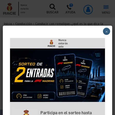
Nunca
estarás
MENÚ
solo
BUSCAR
AYUDA
Inicio
>
Conducción
>
Conducir con remolque: ¿qué es lo que dice la
×
normativa?
Conducir con remolque:
¿qué es lo que dice la
normativa?
Por fin te puedes ir de vacaciones unos días. Tienes
tanto que llevar que vas a necesitar un remolque.
¿Qué necesitas para conducir con remolque?, ¿hace
falta sacarse algún carnet especial? Estas dudas y
otras tantas te las resolvemos en el RACE.
Participa en el sorteo hasta