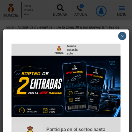
Nunca
estarás
MENÚ
solo
BUSCAR
AYUDA
Inicio
>
Actualidad y eventos
>
De la zona 30 a los nuevos límites de
×
velocidad en las ciudades
De la zona 30 a los nuevos
límites de velocidad en las
ciudades
Lo que en un principio empezó como zona 30 en la
que se rebajaba la velocidad de algunas calles a 30
km/h, ahora pasamos a unos nuevos límites de
velocidad en los que, en algunas ocasiones, según la
vía por la que circules, no podrás superar los 20
km/h.
Participa en el sorteo hasta