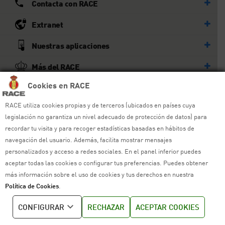
Contacta con RACE
Extranet
Nuestras aplicaciones
Más del RACE
Cookies en RACE
© RACE
RACE utiliza cookies propias y de terceros (ubicados en países cuya
Todos los derechos reservados
legislación no garantiza un nivel adecuado de protección de datos) para
recordar tu visita y para recoger estadísticas basadas en hábitos de
Ayuda y sitemap
navegación del usuario. Además, facilita mostrar mensajes
personalizados y acceso a redes sociales. En el panel inferior puedes
Aviso legal
aceptar todas las cookies o configurar tus preferencias. Puedes obtener
más información sobre el uso de cookies y tus derechos en nuestra
Política de privacidad
Política de Cookies
.
Política de cookies
CONFIGURAR
RECHAZAR
ACEPTAR COOKIES
Política de venta