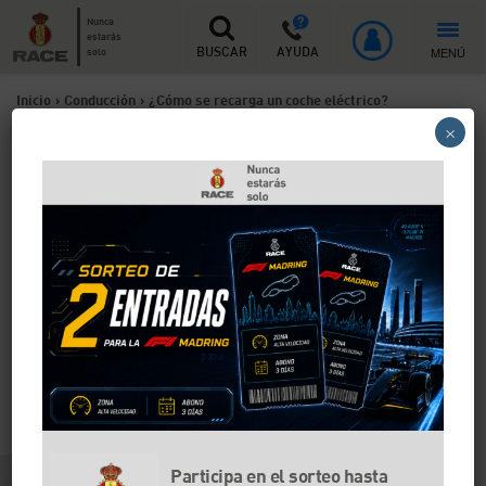
Nunca
estarás
MENÚ
solo
BUSCAR
AYUDA
Inicio
>
Conducción
>
¿Cómo se recarga un coche eléctrico?
×
¿Cómo se recarga un coche
eléctrico?
Con el crecimiento paulatino de la venta de coches
eléctricos en España, cada vez son más los
interesados en conocer cómo funcionan y, sobre todo,
cómo se recargan. El proceso es relativamente
sencillo, aunque tiene su protocolo. En el RACE
explicamos cómo hacerlo, los tipos de cargas y dónde
recargar los coches eléctricos.
Participa en el sorteo hasta