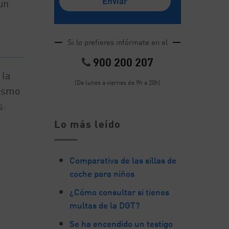
un
Si lo prefieres infórmate en el
900 200 207
 la
(De lunes a viernes de 9h a 20h)
mismo
s:
Lo más leído
Comparativa de las sillas de
coche para niños
¿Cómo consultar si tienes
multas de la DGT?
Se ha encendido un testigo