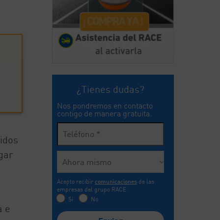
¿Tienes dudas?
Nos pondremos en contacto
contigo de manera gratuita.
didos
gar
Acepto recibir
comunicaciones
de las
empresas del grupo RACE
a
Sí
No
a e