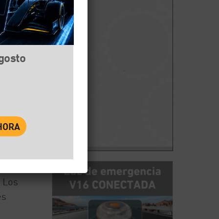
agosto
book
Twitter
WhatsApp
. Los
es