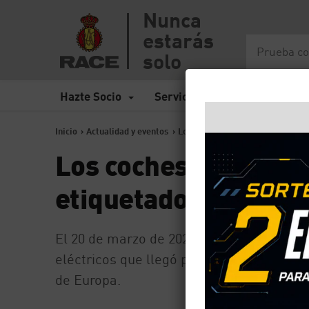
Nunca
estarás
solo
Hazte Socio
Servicios
Seguros
Inicio
>
Actualidad y eventos
>
Los coches eléctricos tienen un 
Los coches eléctrico
etiquetado para hace
El 20 de marzo de 2021 entró en vigor un
eléctricos que llegó para facilitar las co
de Europa.