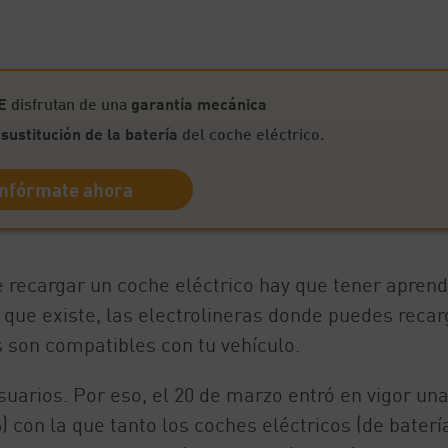
E
disfrutan de una
garantía mecánica
 sustitución de la batería
del coche eléctrico.
Infórmate ahora
e recargar un coche eléctrico hay que tener apren
 que existe, las electrolineras donde puedes recar
s son compatibles con tu vehículo.
usuarios. Por eso, el 20 de marzo entró en vigor un
on la que tanto los coches eléctricos (de baterí