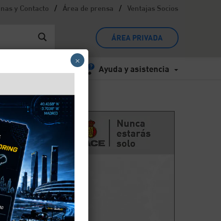
/
/
inas y Contacto
Área de prensa
Ventajas Socios
ÁREA PRIVADA
×
Ayuda y asistencia
s
nto