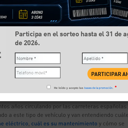
Participa en el sorteo hasta el 31 de 
de 2026.
Compartir:
Face
*
bases de la promoción
He leído y acepto las
.
ntos años circulando por las carreteras españolas
do a este tipo de vehículo y van entendiendo cuál
e eléctrico
,
cuál es su mantenimiento
y cómo se