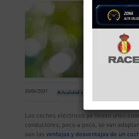
20/04/2021
Actualidad y eventos
Los coches eléctricos ya llevan unos cua
conductores, poco a poco, se van adaptan
son las
ventajas y desventajas de un coch