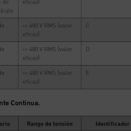
a de
eficaz)
ículo
de
<= 480 V RMS (valor
C
eficaz)
de
<= 480 V RMS (valor
D
eficaz)
de
<= 480 V RMS (valor
E
eficaz)
nte Continua.
orio
Rango de tensión
Identificador