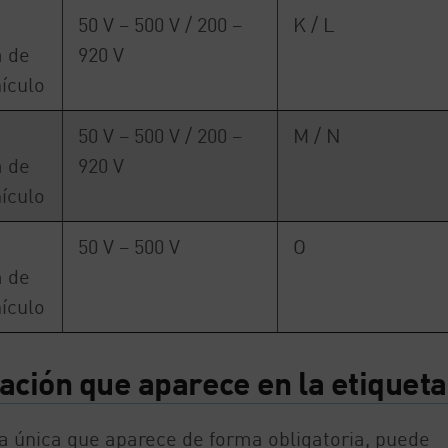
50 V – 500 V / 200 –
K / L
a de
920 V
ículo
50 V – 500 V / 200 –
M / N
a de
920 V
ículo
50 V – 500 V
O
a de
ículo
ación que aparece en la etiquet
la única que aparece de forma obligatoria, puede