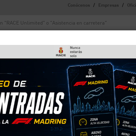
/
/
Conócenos
Empresas
Ofic
Noticias y actualidad
Fundación RACE
nuevo etiquetado para hacerte la recarga más fácil
s tienen un nuevo
rte la recarga más fácil
a nueva normativa para el etiquetado de los coche
sas a la hora de realizar la recarga en cualquier pu