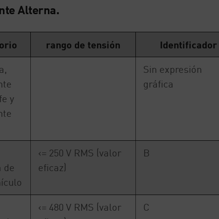
nte Alterna.
orio
rango de tensión
Identificador
a,
Sin expresión
nte
gráfica
fe y
nte
<= 250 V RMS (valor
B
a de
eficaz)
ículo
<= 480 V RMS (valor
C