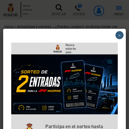
Nunca
estarás
MENÚ
solo
BUSCAR
AYUDA
Inicio
>
Actualidad y eventos
>
¿Puedes conducir en Reino Unido con
×
tu carnet español o en España con tu carnet inglés?
¿Puedes conducir en Reino
Unido con tu carnet español
o en España con tu carnet
inglés?
Tras la llegada del Brexit, a partir de 1 de enero de
2022, si eres español y quieres conducir por Reino
Unido o viceversa tendrás que examinarte del carnet
de conducir si eres residente. De momento, no existe
ningún nuevo convenio para canjear ninguna licencia
Participa en el sorteo hasta