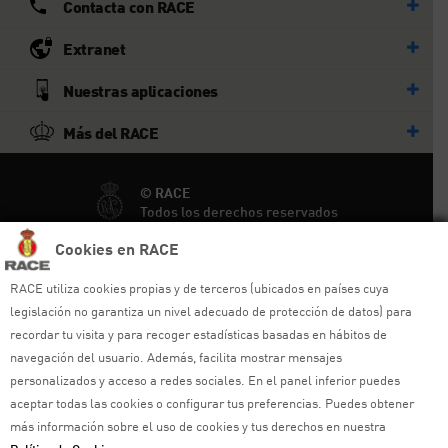
Contacta con RACE
Extranet
Nuestras aplicaciones
Más del RACE
© RACE
Todos los derechos reservados
Cookies en RACE
Ayuda y sitemap
RACE utiliza cookies propias y de terceros (ubicados en países cuya
Aviso legal
legislación no garantiza un nivel adecuado de protección de datos) para
recordar tu visita y para recoger estadísticas basadas en hábitos de
Política de privacidad
navegación del usuario. Además, facilita mostrar mensajes
personalizados y acceso a redes sociales. En el panel inferior puedes
Política de cookies
aceptar todas las cookies o configurar tus preferencias. Puedes obtener
más información sobre el uso de cookies y tus derechos en nuestra
Política de venta