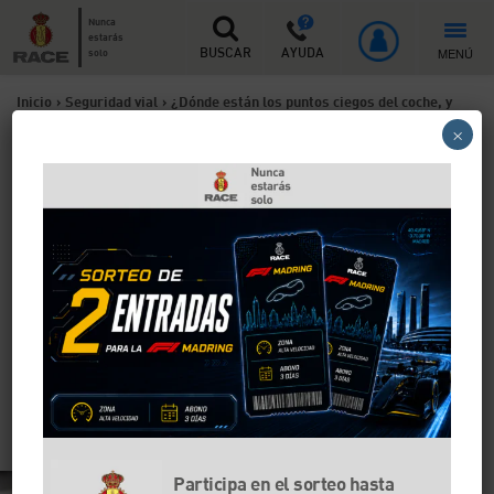
Nunca
estarás
MENÚ
solo
BUSCAR
AYUDA
Inicio
>
Seguridad vial
>
¿Dónde están los puntos ciegos del coche, y
×
cómo evitarlos?
¿Dónde están los puntos
ciegos del coche, y cómo
evitarlos?
Los ángulos muertos son mayores cuanto más
grande es el vehículo y cuanto peor ajustados estén
los espejos con respecto a la posición del conductor,
aunque en la actualidad existen sistemas que te
ayudan a evitarlos.
Participa en el sorteo hasta