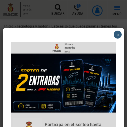
Nunca
estarás
MENÚ
solo
BUSCAR
AYUDA
Inicio
>
Tecnología y motor
>
Esto es lo que puede pasar si tienes los
×
testigos de desgaste de neumáticos al límite
Esto es lo que puede pasar si
tienes los testigos de
desgaste de neumáticos al
límite
Los testigos de desgaste de los neumáticos permiten
comprobar si una rueda mantiene la profundidad
mínima necesaria para circular con seguridad.
Conocer cómo identificarlos, interpretar sus señales y
detectar los distintos tipos de desgaste ayuda a
Participa en el sorteo hasta