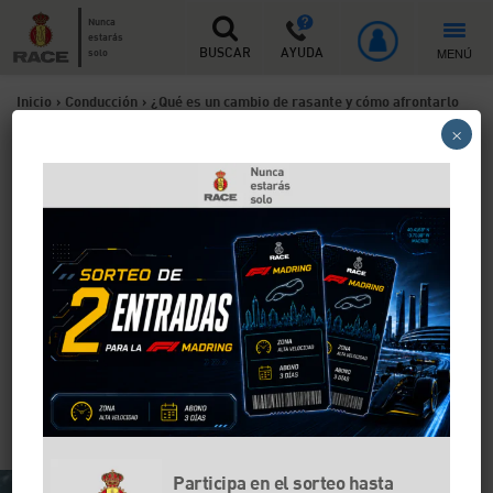
Nunca
estarás
MENÚ
solo
BUSCAR
AYUDA
Inicio
>
Conducción
>
¿Qué es un cambio de rasante y cómo afrontarlo
×
con seguridad?
¿Qué es un cambio de
rasante y cómo afrontarlo
con seguridad?
Debes poner especial atención ante un cambio de
rasante ya que es un punto donde la visibilidad puede
llegar a ser reducida o incluso nula. En el RACE te
damos algunos consejos de cómo debes afrontar un
cambio de rasante de la forma más segura posible.
Participa en el sorteo hasta