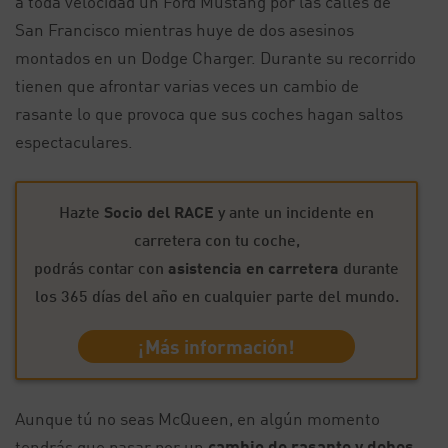
a toda velocidad un Ford Mustang por las calles de
San Francisco mientras huye de dos asesinos
montados en un Dodge Charger. Durante su recorrido
tienen que afrontar varias veces un cambio de
rasante lo que provoca que sus coches hagan saltos
espectaculares.
Hazte
Socio del RACE
y ante un incidente en
carretera con tu coche,
podrás contar con
asistencia en carretera
durante
los 365 días del año en cualquier parte del mundo.
¡Más información!
Aunque tú no seas McQueen, en algún momento
tendrás que pasar por un
cambio de rasante y debes