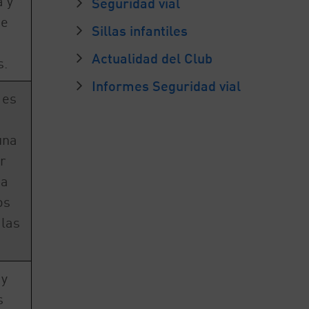
a y
Seguridad vial
se
Sillas infantiles
Actualidad del Club
s.
Informes Seguridad vial
 es
una
r
ta
os
 las
 y
s