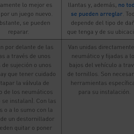
tamente lo mejor es
llantas y, además,
no to
 por un juego nuevo.
se pueden arreglar
. To
bstante, se pueden
depende del tipo de da
reparar.
que tenga y de su ubicac
an por delante de las
Van unidas directamente
as a través de unos
neumático y fijadas a l
 de sujeción o unos
bajos del vehículo a tra
hay que tener cuidado
de tornillos. Son necesar
 tapar la válvula de
herramientas específic
do de los neumáticos
para su instalación.
se instalan). Con las
 o a lo sumo con la
de un destornillador
eden quitar o poner