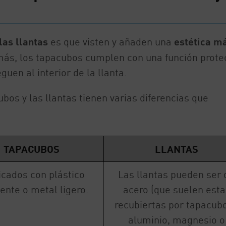
las llantas
es que visten y añaden una
estética m
más, los tapacubos cumplen con una función prote
guen al interior de la llanta.
ubos y las llantas tienen varias diferencias que
TAPACUBOS
LLANTAS
icados con plástico
Las llantas pueden ser 
tente o metal ligero.
acero (que suelen esta
recubiertas por tapacubo
aluminio, magnesio o