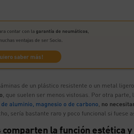
ra contar con la
garantía de neumáticos
,
muchas ventajas de ser Socio.
uiero saber más!
 láminas de un plástico resistente o un metal liger
o
, que suelen ser menos vistosas. Por otra parte, 
 de aluminio, magnesio o de carbono
,
no necesita
cho, sería bastante raro y poco funcional si fuese as
s comparten la función estética y