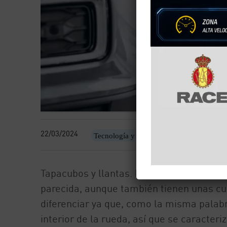
22/03/2024
Tecnología y motor
Tapacubos y llantas. Los dos se ubican en
parecida, aunque también tienen unas cua
diferenciar ya que, como la misma palabr
interior de la rueda, así que se caracteri