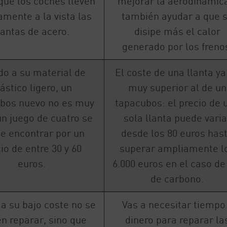
que los coches lleven
mejorar la aerodinámic
amente a la vista las
también ayudar a que 
lantas de acero.
disipe más el calor
generado por los freno
do a su material de
El coste de una llanta ya
ástico ligero, un
muy superior al de un
bos nuevo no es muy
tapacubos: el precio de 
un juego de cuatro se
sola llanta puede varia
e encontrar por un
desde los 80 euros has
io de entre 30 y 60
superar ampliamente l
euros.
6.000 euros en el caso de
de carbono.
a su bajo coste no se
Vas a necesitar tiempo
n reparar, sino que
dinero para reparar la