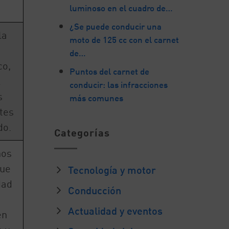
luminoso en el cuadro de…
¿Se puede conducir una
la
moto de 125 cc con el carnet
de…
co,
Puntos del carnet de
l
conducir: las infracciones
s
más comunes
tes
do.
Categorías
ños
que
Tecnología y motor
dad
Conducción
.
Actualidad y eventos
en