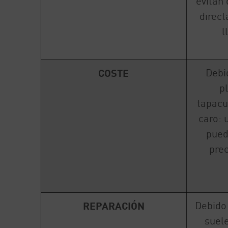
evitan 
direct
l
Debi
COSTE
pl
tapacu
caro: 
pued
prec
Debido 
REPARACIÓN
suele