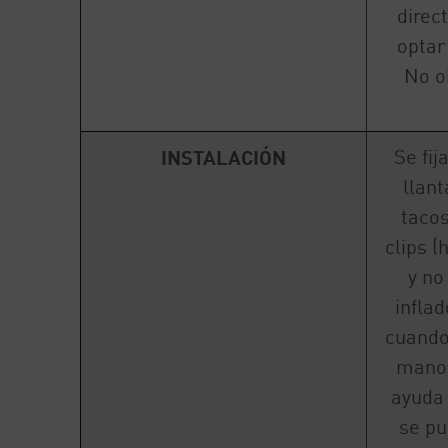
direc
optar
No o
Se fij
INSTALACIÓN
llant
tacos
clips (
y no
infla
cuando 
manos
ayuda 
se pu