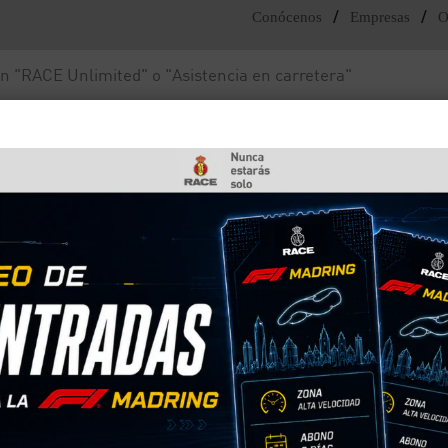
/
/
Conócenos
Empresas
O
Noticias y actualidad
Fundación RACE
ta y un tapacubos?
entre una llanta y un
l concepto de rueda de un coche, un tapacubos po
d estética. En el RACE te explicamos sus diferenci