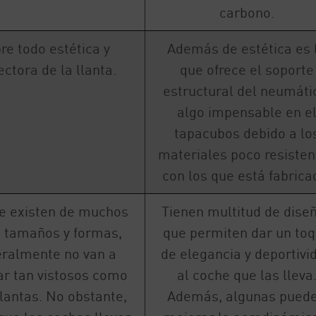
carbono.
re todo estética y
Además de estética es 
ectora de la llanta.
que ofrece el soporte
estructural del neumáti
algo impensable en e
tapacubos debido a lo
materiales poco resisten
con los que está fabrica
e existen de muchos
Tienen multitud de dise
, tamaños y formas,
que permiten dar un to
ralmente no van a
de elegancia y deportivi
ar tan vistosos como
al coche que las lleva
lantas. No obstante,
Además, algunas pued