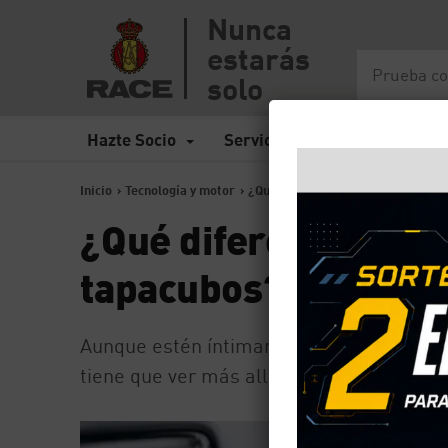
Nunca
estarás
solo
Hazte Socio
Servicios
Seguros
Inicio
>
Tecnología y motor
>
¿Qué diferencia hay entre una llan
¿Qué diferencia hay 
tapacubos?
Aunque estén íntimamente ligados con e
tiene que ver más allá de su funcionalida