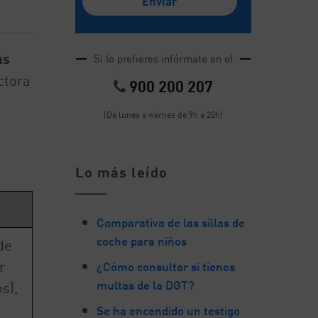
ás
Si lo prefieres infórmate en el
ctora
900 200 207
(De lunes a viernes de 9h a 20h)
Lo más leído
Comparativa de las sillas de
coche para niños
de
r
¿Cómo consultar si tienes
multas de la DGT?
s),
Se ha encendido un testigo