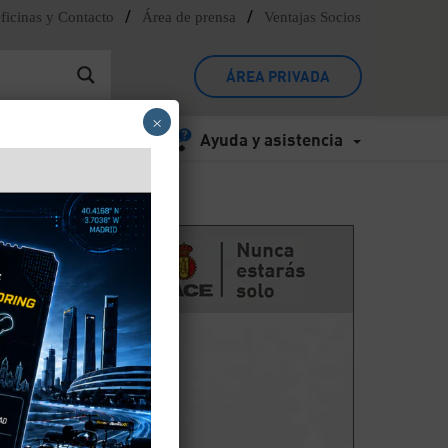
/
/
ficinas y Contacto
Área de prensa
Ventajas Socios
ÁREA PRIVADA
×
Ayuda y asistencia
co
as.