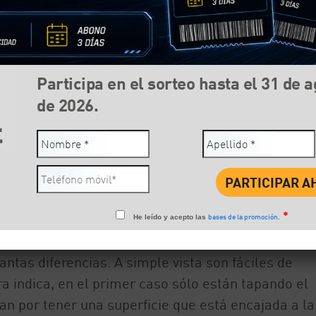
Participa en el sorteo hasta el 31 de 
de 2026.
Compartir:
Face
*
bases de la promoción
He leído y acepto las
.
 las ruedas de los coches y realizan alguna funció
ntas diferencias. A simple vista son fáciles de
a indica, en el primer caso sólo están tapando el
zan por tener una superficie que está encajada a la