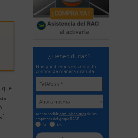
¿Tienes dudas?
Nos pondremos en contacto
contigo de manera gratuita.
o que
las
n
Acepto recibir
comunicaciones
de las
í.
empresas del grupo RACE
Sí
No