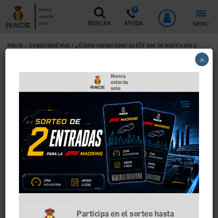
Nunca
estarás
MENÚ
solo
BUSCAR
AYUDA
Inicio
>
Seguridad vial
>
¿Cómo comprobar la ITV por la matrícula y
×
cuándo hay que pasarla?
¿Cómo comprobar la ITV por
la matrícula y cuándo hay
que pasarla?
Consultar la ITV de un vehículo a partir de su
matrícula permite saber si la inspección está en vigor,
cuándo caduca o cuándo deberá pasar la próxima
revisión. En esta guía te explicamos qué opciones
existen para hacerlo, la información que puedes
obtener y cada cuánto tiempo debe pasar la ITV un
Participa en el sorteo hasta