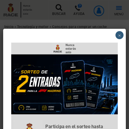
Nunca
estarás
MENÚ
solo
BUSCAR
AYUDA
Inicio
>
Tecnología y motor
>
Consejos para comprar un coche
×
eléctrico de segunda mano: ¿qué debes revisar?
Consejos para comprar un
coche eléctrico de segunda
mano: ¿qué debes revisar?
Además de los elementos en común que debes tener
en cuenta a la hora de comprar un coche, si es un
coche eléctrico de segunda mano debes dedicar un
tiempo a revisar la batería, una de las partes más
costosas en este tipo de vehículos, además del motor
eléctrico, los cables de recarga y otros elementos.
Participa en el sorteo hasta