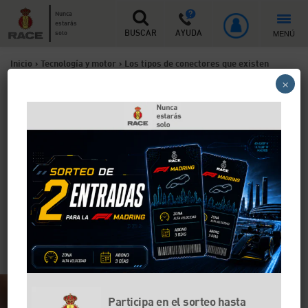
Nunca
estarás
MENÚ
solo
BUSCAR
AYUDA
Inicio
>
Tecnología y motor
>
Los tipos de conectores que existen
×
para los coches eléctricos
Los tipos de conectores que
existen para los coches
eléctricos
Si utilizas un coche eléctrico o un híbrido enchufable,
es muy importante que conozcas cómo vas a poder
recargarlo a través de la red. Para ello existen varios
modos de carga y diferentes tipos de conectores.
Participa en el sorteo hasta