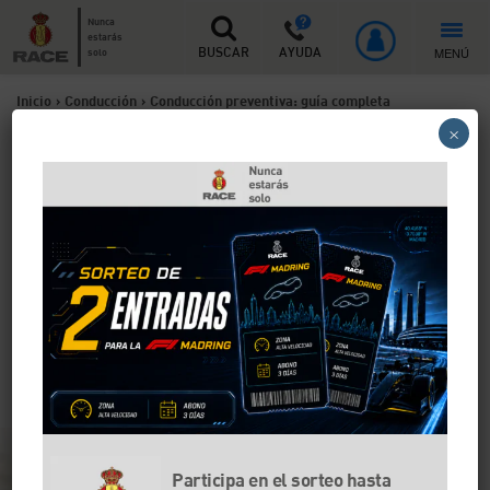
Nunca
estarás
MENÚ
solo
BUSCAR
AYUDA
Inicio
>
Conducción
>
Conducción preventiva: guía completa
×
Conducción preventiva: guía
completa
La conducción preventiva es un tipo de conducción
que prioriza la seguridad y la anticipación para así
evitar en la medida de lo posible los imprevistos de la
carretera. Esta práctica reduce costes, estrés y
desgaste del vehículo. Conducir de forma preventiva
es conducir de forma inteligente y eficiente.
Participa en el sorteo hasta