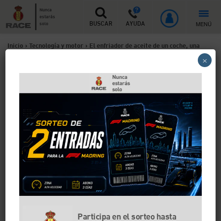
Nunca
estarás
MENÚ
solo
BUSCAR
AYUDA
Inicio
>
Tecnología y motor
>
El enfriador de aceite de un coche, una
×
de las claves para que el motor no gripe
El enfriador de aceite de un
coche, una de las claves para
que el motor no gripe
Gracias al enfriador de aceite, este líquido lubricante
puede enfriarse antes de que vuelva a entrar al
motor. Es un pequeño radiador que se suele
encontrar dentro del bloque motor o junto al radiador
del coche y su función es clave para que el propulsor
no se sobrecaliente.
Participa en el sorteo hasta