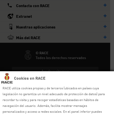
Contacta con RACE
Extranet
Nuestras aplicaciones
Más del RACE
© RACE
Todos los derechos reservados
Ayuda y sitemap
Cookies en RACE
Aviso legal
RACE utiliza cookies propias y de terceros (ubicados en países cuya
Política de privacidad
legislación no garantiza un nivel adecuado de protección de datos) para
recordar tu visita y para recoger estadísticas basadas en hábitos de
Política de cookies
navegación del usuario. Además, facilita mostrar mensajes
personalizados y acceso a redes sociales. En el panel inferior puedes