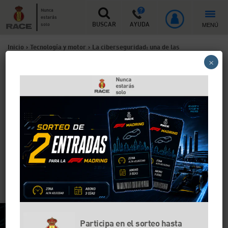
Nunca
estarás
MENÚ
solo
BUSCAR
AYUDA
Inicio
>
Tecnología y motor
>
La ciberseguridad: una de las
×
asignaturas pendientes de los coches conectados
La ciberseguridad: una de
las asignaturas pendientes
de los coches conectados
Los fabricantes que trabajan en dotar a los vehículos
de conectividad persiguen el objetivo de reducir los
accidentes de tráfico, además de mejorar la
ciberseguridad relacionada con la automoción.
Participa en el sorteo hasta