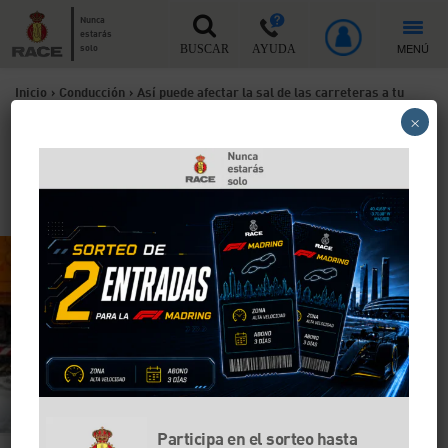
Nunca
estarás
MENÚ
solo
BUSCAR
AYUDA
Inicio
>
Conducción
>
Así puede afectar la sal de las carreteras a tu
×
coche
Así puede afectar la sal de
las carreteras a tu coche
Participa en el sorteo hasta