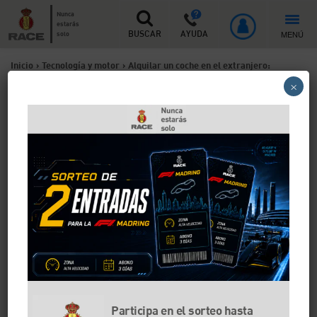
Nunca
estarás
MENÚ
solo
BUSCAR
AYUDA
Inicio
>
Tecnología y motor
>
Alquilar un coche en el extranjero:
×
consejos a tener en cuenta
Alquilar un coche en el
extranjero: consejos a tener
en cuenta
El coche de alquiler es uno de los medios de
transporte más utilizados para disfrutar de las
vacaciones en el extranjero, especialmente cuando
has planificado alguna ruta para conocer un país o
alguna zona concreta. El coche ofrece libertad de
movimiento y mucha comodidad para desplazarnos
Participa en el sorteo hasta