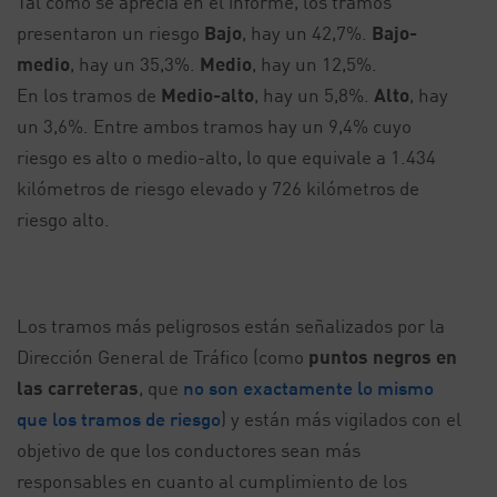
Tal como se aprecia en el informe, los tramos
presentaron un riesgo
Bajo
, hay un 42,7%.
Bajo-
medio
, hay un 35,3%.
Medio
, hay un 12,5%.
En los tramos de
Medio-alto
, hay un 5,8%.
Alto
, hay
un 3,6%. Entre ambos tramos hay un 9,4% cuyo
riesgo es alto o medio-alto, lo que equivale a 1.434
kilómetros de riesgo elevado y 726 kilómetros de
riesgo alto.
Los tramos más peligrosos están señalizados por la
Dirección General de Tráfico (como
puntos negros en
las carreteras
, que
no son exactamente lo mismo
que los tramos de riesgo
) y están más vigilados con el
objetivo de que los conductores sean más
responsables en cuanto al cumplimiento de los