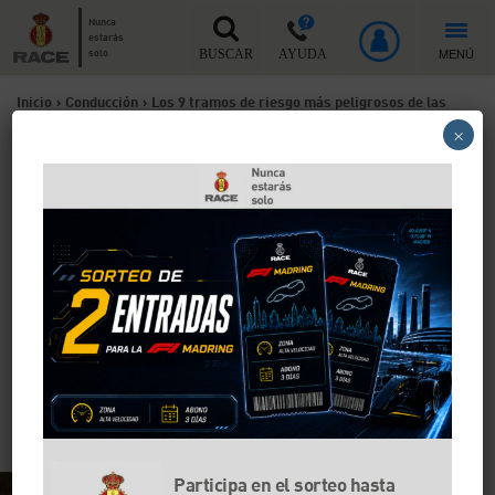
Nunca
estarás
MENÚ
solo
BUSCAR
AYUDA
Inicio
>
Conducción
>
Los 9 tramos de riesgo más peligrosos de las
×
carreteras españolas
Los 9 tramos de riesgo más
peligrosos de las carreteras
españolas
¿Vas a salir de viaje o te vas de puente? Te contamos
cuáles son los 9 puntos negros más peligrosos de las
carreteras españolas. Son carreteras convencionales
en las que hay que extremar la precaución para evitar
accidentes.
Participa en el sorteo hasta