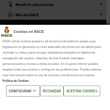
Nuestras aplicaciones
Más del RACE
© RACE
Cookies en RACE
Todos los derechos reservados
RACE utiliza cookies propias y de terceros (ubicados en países cuya
legislación no garantiza un nivel adecuado de protección de datos) para
Ayuda y sitemap
recordar tu visita y para recoger estadísticas basadas en hábitos de
Aviso legal
navegación del usuario. Además, facilita mostrar mensajes
personalizados y acceso a redes sociales. En el panel inferior puedes
Política de privacidad
aceptar todas las cookies o configurar tus preferencias. Puedes obtener
más información sobre el uso de cookies y tus derechos en nuestra
Política de cookies
Política de Cookies
.
Política de venta
CONFIGURAR
RECHAZAR
ACEPTAR COOKIES
Política de calidad