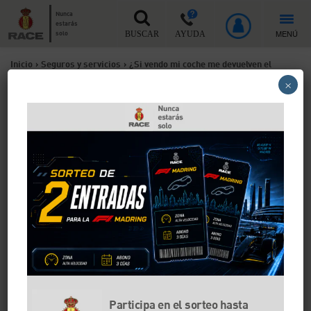
Nunca
estarás
MENÚ
solo
BUSCAR
AYUDA
Inicio
>
Seguros y servicios
>
¿Si vendo mi coche me devuelven el
×
dinero del seguro? Te explicamos cómo gestionarlo
¿Si vendo mi coche me
devuelven el dinero del
seguro? Te explicamos cómo
gestionarlo
Vender un coche no implica que la aseguradora tenga
que devolverte automáticamente la parte de la prima
que no has utilizado. Te explicamos qué ocurre con el
seguro tras la venta, qué opciones suelen ofrecer las
compañías y qué puedes hacer para gestionar la
Participa en el sorteo hasta