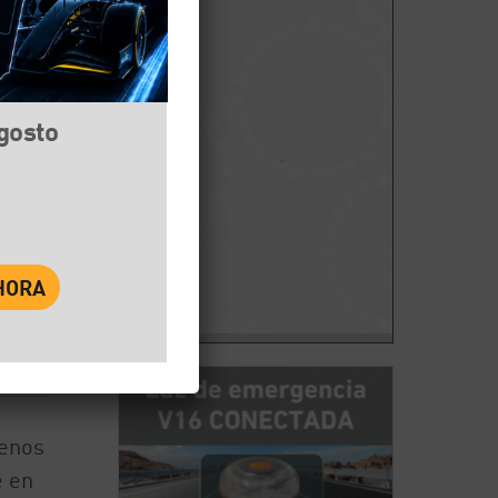
agosto
book
Twitter
WhatsApp
renos
e en