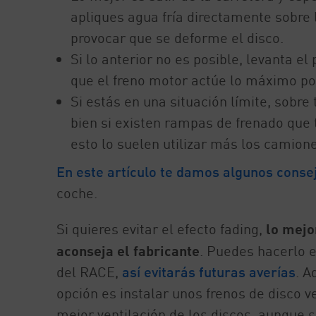
apliques agua fría directamente sobre
provocar que se deforme el disco.
Si lo anterior no es posible, levanta e
que el freno motor actúe lo máximo po
Si estás en una situación límite, sobr
bien si existen rampas de frenado que
esto lo suelen utilizar más los camion
En este artículo te damos algunos conse
coche.
Si quieres evitar el efecto fading,
lo mejo
aconseja el fabricante
. Puedes hacerlo 
del RACE,
así evitarás futuras averías
. A
opción es instalar unos frenos de disco 
mejor ventilación de los discos, aunque 