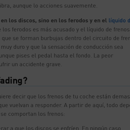
vibra, aunque lo acciones suavemente.
n los discos, sino en los ferodos y en el
líquido 
 los ferodos es más acusado y el líquido de frenos
 que se forman burbujas dentro del circuito de fre
a muy duro y que la sensación de conducción sea
nque pises el pedal hasta el fondo. La peor
ufrir un accidente grave.
fading?
quiere decir que los frenos de tu coche están dema
 que vuelvan a responder. A partir de aquí, todo de
 se comportan los frenos:
erar a que los discos se enfríen. En ningún caso