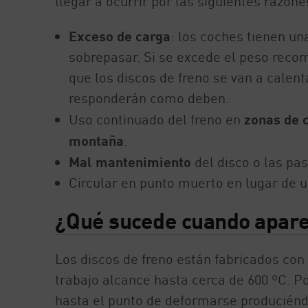
llegar a ocurrir por las siguientes razone
Exceso de carga
: los coches tienen 
sobrepasar. Si se excede el peso reco
que los discos de freno se van a calen
responderán como deben.
Uso continuado del freno en
zonas de c
montaña
.
Mal mantenimiento
del disco o las past
Circular en punto muerto en lugar de u
¿Qué sucede cuando aparec
Los discos de freno están fabricados con
trabajo alcance hasta cerca de 600 ºC. P
hasta el punto de deformarse producién