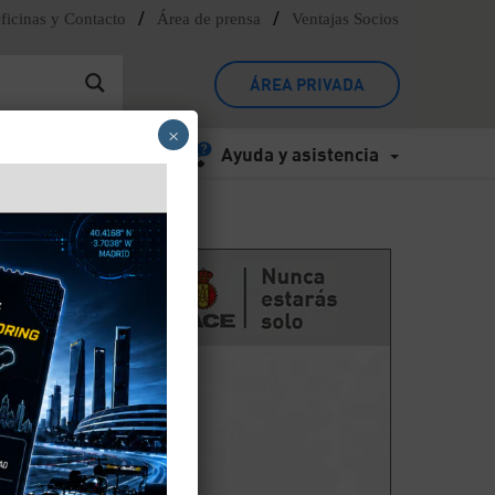
/
/
ficinas y Contacto
Área de prensa
Ventajas Socios
ÁREA PRIVADA
×
Ayuda y asistencia
 si
las
e a