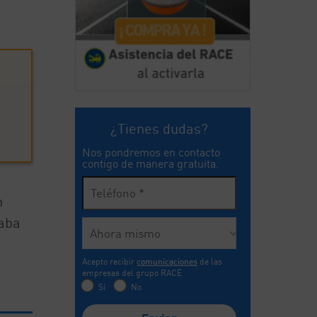
¿Tienes dudas?
Nos pondremos en contacto
contigo de manera gratuita.
n
caba
Acepto recibir
comunicaciones
de las
empresas del grupo RACE
Sí
No