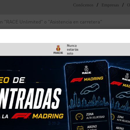
/
/
Conócenos
Empresas
O
Noticias y actualidad
Fundación RACE
enos de un coche?
ing en los frenos de un
a que trabajen a cierta temperatura. Sin embargo,
uencias piezas como los discos de freno, las pastil
Sigue estos consejos para evitar que tu coche llegu