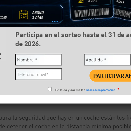
Participa en el sorteo hasta el 31 de 
de 2026.
*
bases de la promoción
He leído y acepto las
.
Compartir:
Face
ara la seguridad que hay en un coche están los f
e detener el coche en la distancia mínima posibl