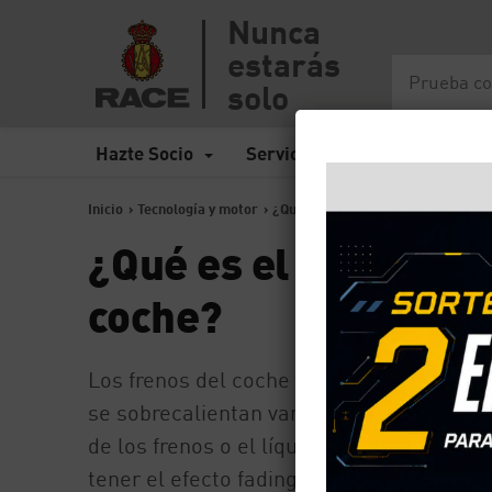
Nunca
estarás
solo
Hazte Socio
Servicios
Seguros
Inicio
>
Tecnología y motor
>
¿Qué es el efecto fading en los fr
¿Qué es el efecto fad
coche?
Los frenos del coche están diseñados par
se sobrecalientan van a sufrir las consec
de los frenos o el líquido de los frenos. 
tener el efecto fading.