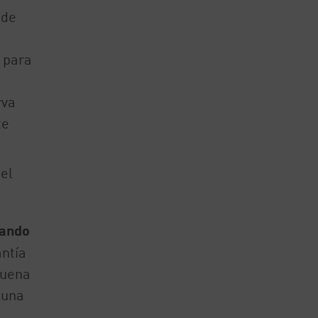
ede
a para
rva
te
el
uando
ntía
buena
 una