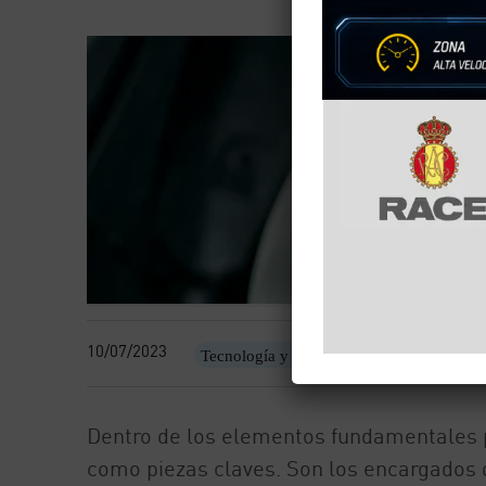
10/07/2023
Tecnología y motor
Dentro de los elementos fundamentales p
como piezas claves. Son los encargados d