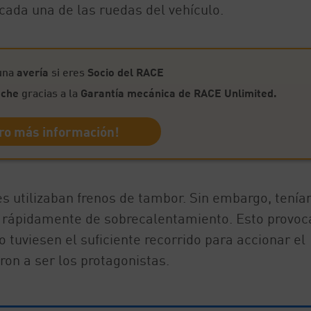
ada una de las ruedas del vehículo.
guna
avería
si eres
Socio del RACE
oche
gracias a la
Garantía mecánica de RACE Unlimited.
ro más información!
es utilizaban frenos de tambor. Sin embargo, tenía
an rápidamente de sobrecalentamiento. Esto provo
o tuviesen el suficiente recorrido para accionar el
ron a ser los protagonistas.