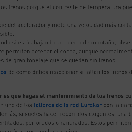
 los frenos porque el contraste de temperatura pu
l pie del acelerador y mete una velocidad más cort
sible.
e todo si estás bajando un puerto de montaña, obse
 te permiten detener el coche, aunque normalmen
es de gran tonelaje que se quedan sin frenos.
jos
de cómo debes reaccionar si fallan los frenos d
r es que hagas el mantenimiento de los frenos c
en uno de los
talleres de la red Eurekar
con la gara
demás, si sueles hacer recorridos exigentes, una 
ventilados, perforados o ranurados. Estos permiten
son más caros que los macizos.