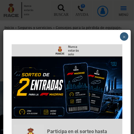
Nunca
estarás
MENÚ
solo
BUSCAR
AYUDA
Inicio
>
Seguros y servicios
>
Consejos para la pérdida de equipaje:
×
¿cómo reclamar el equipaje perdido?
Consejos para la pérdida de
equipaje: ¿cómo reclamar el
equipaje perdido?
Participa en el sorteo hasta