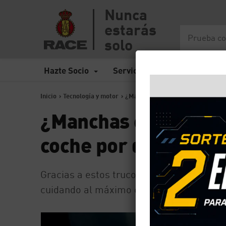
Nunca
estarás
solo
Hazte Socio
Servicios
Seguros
Inicio
>
Tecnología y motor
>
¿Manchas en el vehículo? Cómo li
¿Manchas en el vehí
coche por dentro
Gracias a estos trucos podrás mantener el
cuidando al máximo cada una de sus par