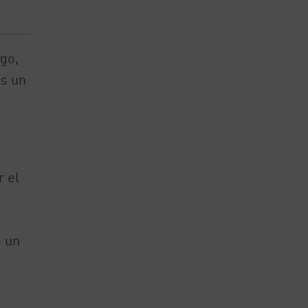
go,
es un
r el
e un