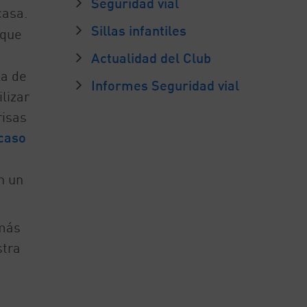
Seguridad vial
casa.
Sillas infantiles
 que
Actualidad del Club
la de
Informes Seguridad vial
lizar
risas
 caso
n un
emás
stra