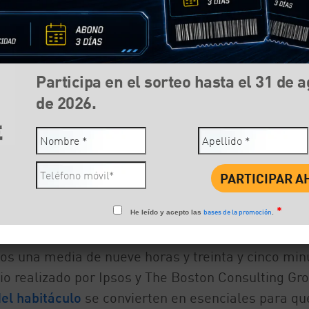
Participa en el sorteo hasta el 31 de 
de 2026.
Compartir:
Face
*
bases de la promoción
He leído y acepto las
.
oche, una mancha de chocolate, el niño que se ma
 una media de nueve horas y treinta y cinco min
o realizado por Ipsos y The Boston Consulting Gro
del habitáculo
se convierten en esenciales para qu