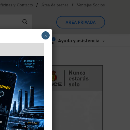
/
/
ficinas y Contacto
Área de prensa
Ventajas Socios
ÁREA PRIVADA
×
Ayuda y asistencia