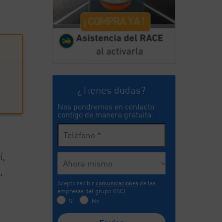
¿Tienes dudas?
Nos pondremos en contacto
contigo de manera gratuita.
í,
,
Acepto recibir
comunicaciones
de las
empresas del grupo RACE
Sí
No