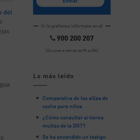
o del
s
Si lo prefieres infórmate en el
ejas
900 200 207
(De lunes a viernes de 9h a 20h)
Lo más leído
agua
Comparativa de las sillas de
coche para niños
¿Cómo consultar si tienes
multas de la DGT?
Se ha encendido un testigo
to