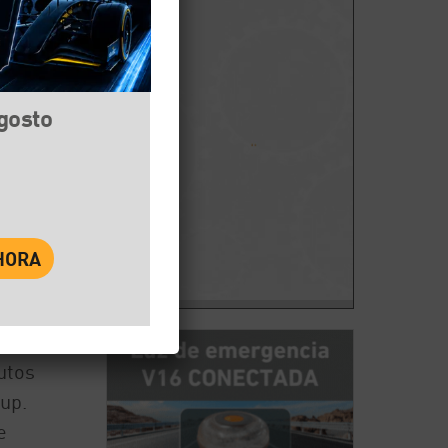
agosto
book
Twitter
WhatsApp
rea y
utos
up.
e