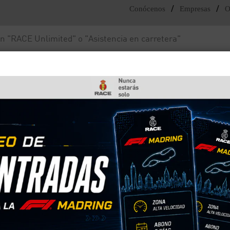
/
/
Conócenos
Empresas
O
Noticias y actualidad
Fundación RACE
mpiar un coche por dentro
culo? Cómo limpiar un
 interior de tu coche limpio de forma eficaz y
tes.