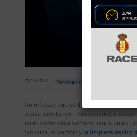
22/12/2023
Tecnología y motor
Un refresco que se derrama dentro del c
acaba vomitando… Los españoles pasamos
en el coche cada semana según un estudi
Sin duda, el confort y
la limpieza dentro 