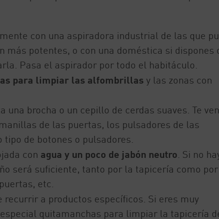
lemente con una aspiradora industrial de las que p
on más potentes, o con una doméstica si dispones 
rla. Pasa el aspirador por todo el habitáculo.
as para limpiar las alfombrillas
y las zonas con
iza una brocha o un cepillo de cerdas suaves. Te ve
anillas de las puertas, los pulsadores de las
tro tipo de botones o pulsadores.
ojada con
agua y un poco de jabón neutro
. Si no ha
o será suficiente, tanto por la tapicería como por
puertas, etc.
 recurrir a productos específicos. Si eres muy
 especial quitamanchas para limpiar la tapicería d