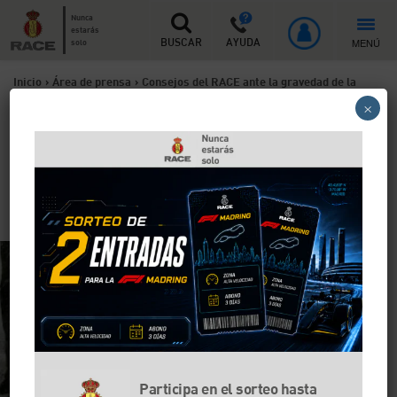
Nunca
estarás
MENÚ
solo
BUSCAR
AYUDA
Inicio
>
Área de prensa
>
Consejos del RACE ante la gravedad de la
×
borrasca ‘Gloria’
Consejos del RACE ante la
gravedad de la borrasca
‘Gloria’
Participa en el sorteo hasta