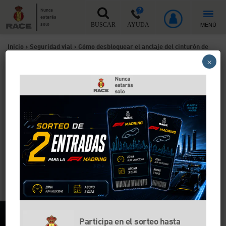
Nunca
estarás
MENÚ
solo
BUSCAR
AYUDA
Inicio
>
Seguridad vial
>
Cómo desbloquear el anclaje del cinturón de
×
seguridad
Cómo desbloquear el
anclaje del cinturón de
seguridad
Puede que el anclaje del cinturón de seguridad de tu
coche se haya quedado atascado. Según cuál sea la
razón, es posible que te toque comprar un cinturón
nuevo.
Participa en el sorteo hasta