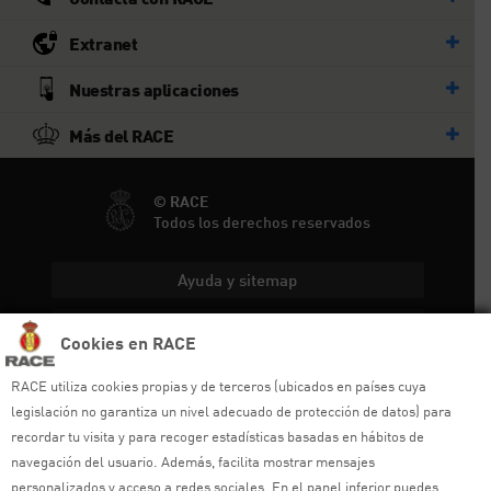
Extranet
Nuestras aplicaciones
Más del RACE
© RACE
Todos los derechos reservados
Ayuda y sitemap
Aviso legal
Cookies en RACE
Política de privacidad
RACE utiliza cookies propias y de terceros (ubicados en países cuya
legislación no garantiza un nivel adecuado de protección de datos) para
Política de cookies
recordar tu visita y para recoger estadísticas basadas en hábitos de
navegación del usuario. Además, facilita mostrar mensajes
Política de venta
personalizados y acceso a redes sociales. En el panel inferior puedes