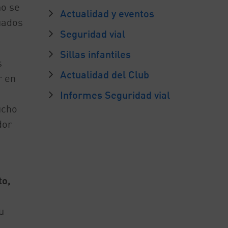
no se
Actualidad y eventos
uados
Seguridad vial
Sillas infantiles
s
Actualidad del Club
r en
Informes Seguridad vial
ucho
dor
to,
u