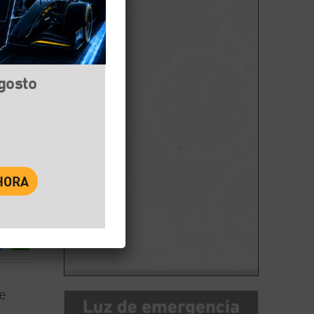
agosto
book
Twitter
WhatsApp
e