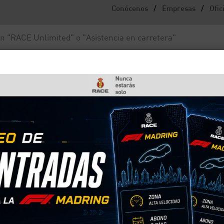
/
/
Conócenos
Empresas
Ofic
Noticias y actualidad
Fundación RACE
 el avión, taxi o autobús, ¿deben ir con sillas homologadas?
s niños y bebés en el avi
n ir con sillas
o van en taxi, autobús o avión? ¿Deben llevar los
ue cuando viajan en nuestro coche? Desde el RACE