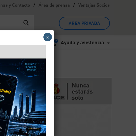
/
/
inas y Contacto
Área de prensa
Ventajas Socios
ÁREA PRIVADA
×
Ayuda y asistencia
ón,
, te