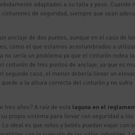
ebidamente adaptados a su talla y peso. Cuando 
os cinturones de seguridad, siempre que sean adec
n anclaje de dos puntos, aunque en el caso de lo
res, como el que estamos acostumbrados a utiliza
la no sería un problema ya que el cinturón rodea la
 el cinturón de tres puntos de anclaje, ya que es m
el segundo caso, el menor debería llevar un eleva
 quede a la altura correcta del cinturón y no sufra
 tres años? A raíz de esta
laguna en el reglamen
su propio sistema para llevar con seguridad a los
Lo ideal es que niños y bebés puedan viajar con s
atibles con la sujeción de las sillas infantiles. Lo