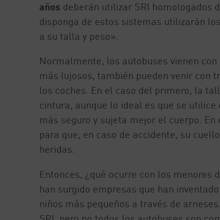
años
deberán utilizar SRI homologados d
disponga de estos sistemas utilizarán l
a su talla y peso».
Normalmente, los autobuses vienen con u
más lujosos, también pueden venir con t
los coches. En el caso del primero, la tal
cintura, aunque lo ideal es que se utilice
más seguro y sujeta mejor el cuerpo. En 
para que, en caso de accidente, su cuello
heridas.
Entonces, ¿qué ocurre con los menores de
han surgido empresas que han inventado 
niños más pequeños a través de arneses. 
SRI, pero no todos los autobuses son comp