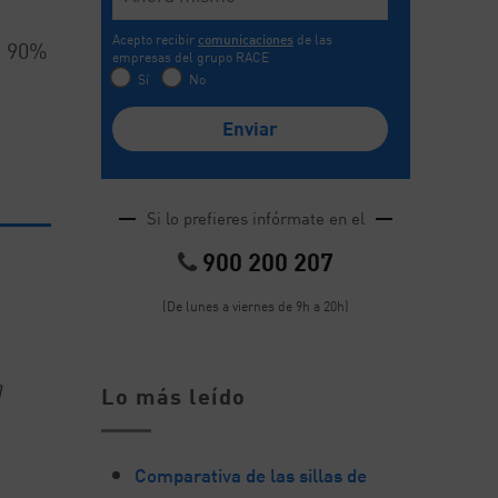
Acepto recibir
comunicaciones
de las
n 90%
empresas del grupo RACE
Sí
No
Si lo prefieres infórmate en el
900 200 207
(De lunes a viernes de 9h a 20h)
a
Lo más leído
Comparativa de las sillas de