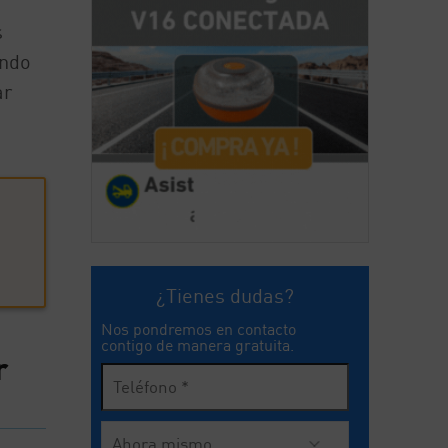
s
ando
ar
¿Tienes dudas?
Nos pondremos en contacto
contigo de manera gratuita.
r