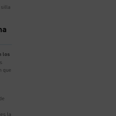
silla
ma
 los
s
n que
de
es la