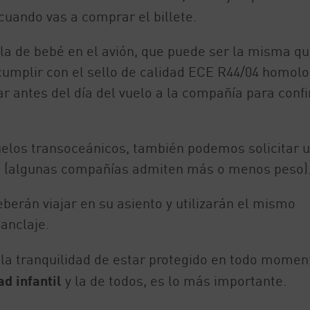
cuando vas a comprar el billete.
lla de bebé en el avión, que puede ser la misma q
 cumplir con el sello de calidad ECE R44/04 homol
r antes del día del vuelo a la compañía para conf
 vuelos transoceánicos, también podemos solicitar 
kg (algunas compañías admiten más o menos peso)
erán viajar en su asiento y utilizarán el mismo
anclaje.
 la tranquilidad de estar protegido en todo momen
d infantil
y la de todos, es lo más importante.