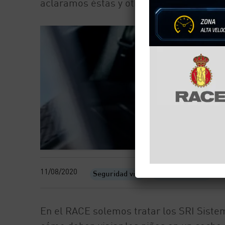
aclaramos éstas y otras dudas relacionada
11/08/2020
Seguridad vial
Sillas infantiles
En el RACE solemos tratar los SRI Siste