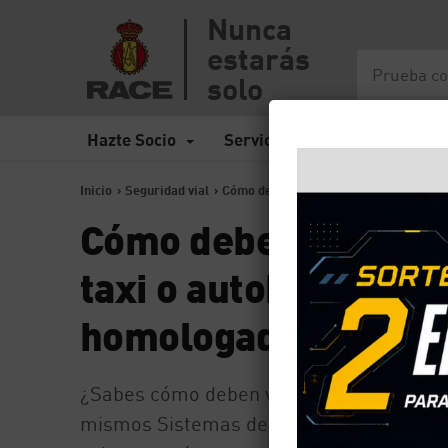
Nunca
estarás
solo
Hazte Socio
Servicios
Seguros
Inicio
>
Seguridad vial
>
Cómo deben viajar los niños y bebés en
Cómo deben viajar lo
taxi o autobús, ¿debe
homologadas?
¿Sabes cómo deben viajar los niños cuand
mismos Sistemas de Retención Infantil q