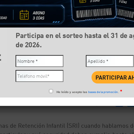
s con el transporte público y los niños.
Participa en el sorteo hasta el 31 de 
de 2026.
*
bases de la promoción
He leído y acepto las
.
Compartir:
Face
mas de Retención Infantil (SRI) cuando hablamos d