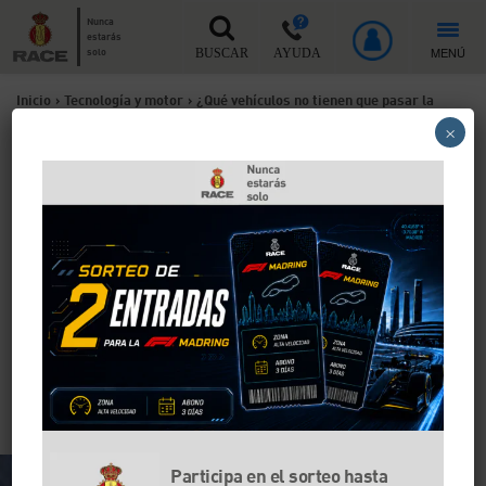
Nunca
estarás
MENÚ
solo
BUSCAR
AYUDA
Inicio
>
Tecnología y motor
>
¿Qué vehículos no tienen que pasar la
×
ITV?
¿Qué vehículos no tienen
que pasar la ITV?
La inmensa mayoría de vehículos deben pasar la ITV
de forma obligatoria cada cierto tiempo, según el tipo
de vehículo y su antigüedad. La ley contempla una
serie de excepciones que, además, se verán afectadas
por un cambio en la normativa que la DGT introducirá
antes de fin de año.
Participa en el sorteo hasta