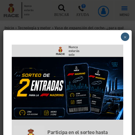
Nunca
estarás
MENÚ
solo
BUSCAR
AYUDA
Inicio
>
Tecnología y motor
>
Vaso de expansión del coche: ¿para qué
×
sirve y qué precio tiene su reparación o recambio?
Vaso de expansión del
coche: ¿para qué sirve y qué
precio tiene su reparación o
recambio?
El motor alcanza temperaturas muy altas cuando
está a pleno rendimiento. Si no fuese por el sistema
de refrigeración podría romperse. Aquí el vaso de
expansión tiene un papel clave para evitar la presión
generada por el líquido refrigerante.
Participa en el sorteo hasta