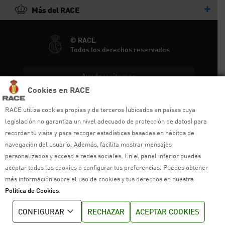
Más del RACE
© RACE
Todos los derechos reservados
Ayuda y sitemap
Cookies en RACE
Aviso legal
RACE utiliza cookies propias y de terceros (ubicados en países cuya
Política de privacidad
legislación no garantiza un nivel adecuado de protección de datos) para
recordar tu visita y para recoger estadísticas basadas en hábitos de
Política de cookies
navegación del usuario. Además, facilita mostrar mensajes
personalizados y acceso a redes sociales. En el panel inferior puedes
Política de venta
aceptar todas las cookies o configurar tus preferencias. Puedes obtener
más información sobre el uso de cookies y tus derechos en nuestra
Política de calidad
Política de Cookies
.
Canal de denuncias
CONFIGURAR
RECHAZAR
ACEPTAR COOKIES