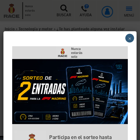
Nunca
estarás
MENÚ
solo
BUSCAR
AYUDA
Inicio
>
Tecnología y motor
>
¿Te has planteado alguna vez instalar
×
topes anticaídas en tu moto? Te contamos los pros y contras
¿Te has planteado alguna
vez instalar topes anticaídas
en tu moto? Te contamos los
pros y contras
Los topes anticaídas son una de las soluciones
preventivas que se pueden instalar en la moto para
evitar que ante una caída a baja velocidad el vehículo
sufra algún daño o arañazo.
Participa en el sorteo hasta