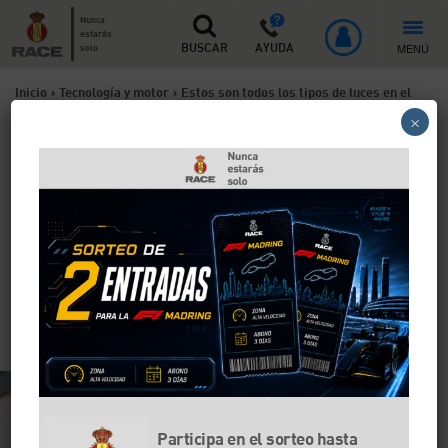
Nunca
estarás
MENÚ
solo
BUSCAR
AYUDA
Inicio
>
Tecnología y motor
>
Estos son todos los tipos de luces en el
×
coche y su función en la carretera
Estos son todos los tipos de
luces en el coche y su
función en la carretera
Ver y ser visto en la carretera es fundamental para tu
seguridad. Descubre los diferentes tipos de faros de
automóvil que existen.
Participa en el sorteo hasta