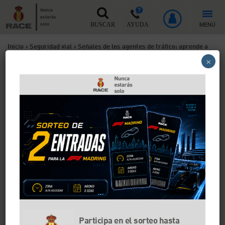
Nunca
estarás
MENÚ
solo
BUSCAR
AYUDA
Inicio
>
Seguridad vial
>
Señales de los agentes de tráfico: aprende a
×
interpretar sus gestos
Señales de los agentes de
tráfico: aprende a
interpretar sus gestos
¿Cuántas veces habrás visto que algo sucede en la
carretera y hay un agente de tráfico dando
indicaciones en el tránsito con señales? Es obligatorio
obedecer sus indicaciones al momento y para eso
antes debes conocerlas bien. Te hacemos un
resumen de las señales que te puedes encontrar.
Participa en el sorteo hasta