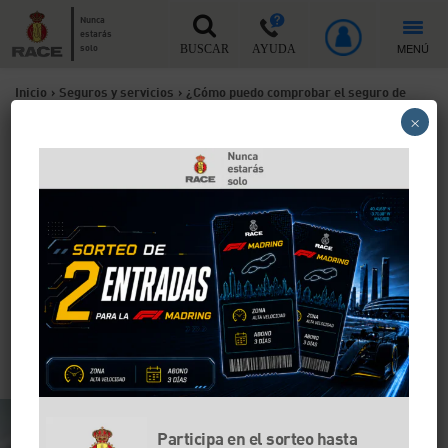
Nunca
estarás
MENÚ
solo
BUSCAR
AYUDA
Inicio
>
Seguros y servicios
>
¿Cómo puedo comprobar el seguro de
×
coche por matrícula?
¿Cómo puedo comprobar el
seguro de coche por
matrícula?
Hay casos en los que vas a necesitar conocer si un
coche tiene seguro y la matrícula es una herramienta
útil para comprobarlo. Te explicamos qué formas
tienes para consultarlo.
Participa en el sorteo hasta