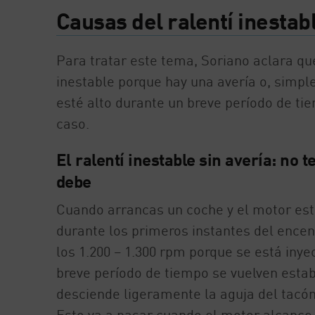
Causas del ralentí inestabl
Para tratar este tema, Soriano aclara que
inestable porque hay una avería o, simple
esté alto durante un breve período de ti
caso.
El ralentí inestable sin avería: no
debe
Cuando arrancas un coche y el motor está 
durante los primeros instantes del encen
los 1.200 – 1.300 rpm porque se está iny
breve período de tiempo se vuelven est
desciende ligeramente la aguja del tacó
Esto va a pasar cuando el motor alcanc