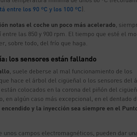
á entre los 90 ºC y los 100 ºC
).
ación notas el coche un poco más acelerado
, siemp
í entre las 850 y 900 rpm. El tiempo que esté el mo
r, sobre todo, del frío que haga.
ía: los sensores están fallando
allo
, suele deberse al mal funcionamiento de los
ue hace el árbol del cigüeñal o los sensores del 
 están colocados en la corona del piñón del cigüeñ
 o, en algún caso más excepcional, en el dentado d
 encendido y la inyección sea siempre en el Punt
de unos campos electromagnéticos, pueden dar un