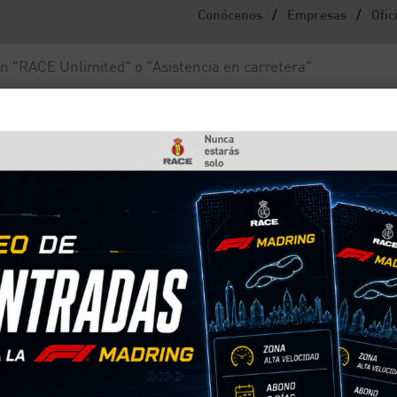
/
/
Conócenos
Empresas
Ofic
Noticias y actualidad
Fundación RACE
e un coche?
ones mínimas de trabajo que necesita un motor para
e a pararse. Durante los primeros segundos del
go revolucionado, pero si funciona bien, luego deb
o es así, es el síntoma de que hay algún tipo de ave