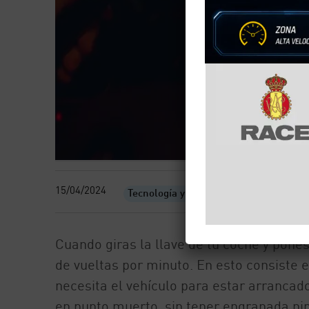
15/04/2024
Tecnología y motor
Cuando giras la llave de tu coche y pone
de vueltas por minuto. En esto consiste e
necesita el vehículo para estar arrancado
en punto muerto, sin tener engranada n