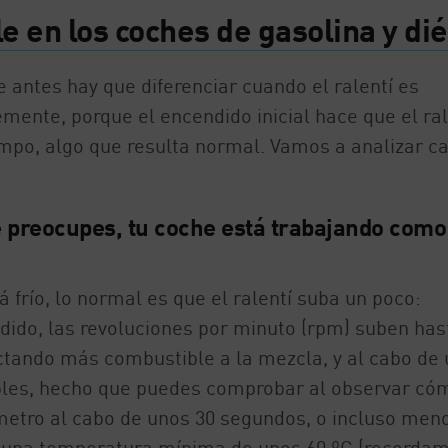
e en los coches de gasolina y di
 antes hay que diferenciar cuando el ralentí es
mente, porque el encendido inicial hace que el ral
empo, algo que resulta normal. Vamos a analizar c
 te preocupes, tu coche está trabajando como
frío, lo normal es que el ralentí suba un poco:
dido, las revoluciones por minuto (rpm) suben has
ectando más combustible a la mezcla, y al cabo de 
ables, hecho que puedes comprobar al observar có
metro al cabo de unos 30 segundos, o incluso meno
e una temperatura mínima de unos 60 ºC (recorda