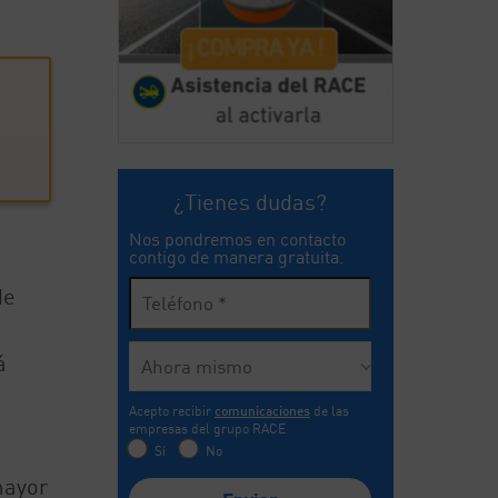
¿Tienes dudas?
Nos pondremos en contacto
contigo de manera gratuita.
de
á
Acepto recibir
comunicaciones
de las
empresas del grupo RACE
Sí
No
mayor