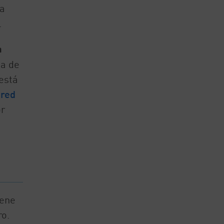
 a
.
a
ma de
está
 red
or
e
iene
ro.