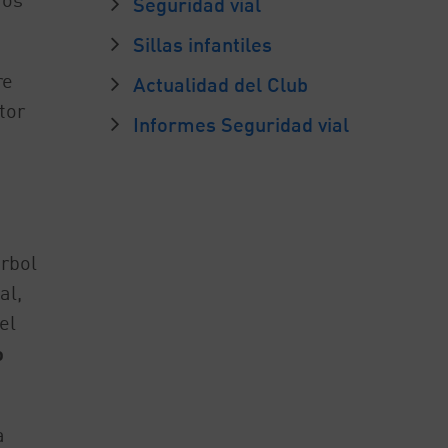
Seguridad vial
Sillas infantiles
re
Actualidad del Club
tor
Informes Seguridad vial
árbol
al,
el
o
a