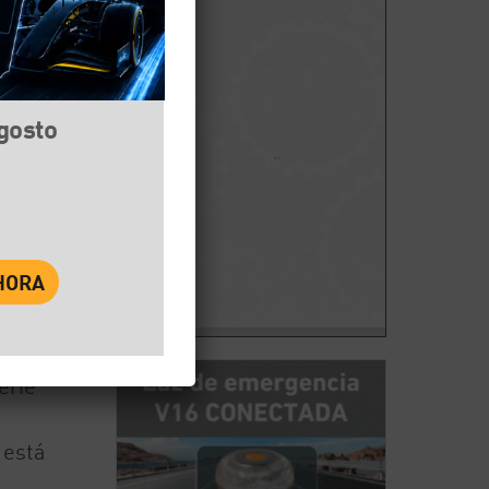
agosto
book
Twitter
WhatsApp
erie
 está