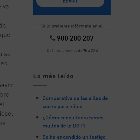
e va
do,
Si lo prefieres infórmate en el
 que
900 200 207
(De lunes a viernes de 9h a 20h)
a se
tas
Lo más leído
mayor
obre
Comparativa de las sillas de
el
coche para niños
iésel
¿Cómo consultar si tienes
es
multas de la DGT?
Se ha encendido un testigo