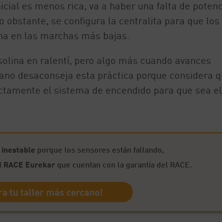
cial es menos rica, va a haber una falta de potenc
bstante, se configura la centralita para que los
ina en las marchas más bajas.
solina en ralentí, pero algo más cuando avances
iano desaconseja esta práctica porque considera 
fectamente el sistema de encendido para que sea e
á
inestable
porque los sensores están fallando,
d
RACE Eurekar
que cuentan con la garantía del RACE.
a tu taller más cercano!