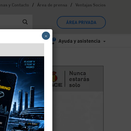
/
/
inas y Contacto
Área de prensa
Ventajas Socios
ÁREA PRIVADA
×
Ayuda y asistencia
 que
ería
ría.