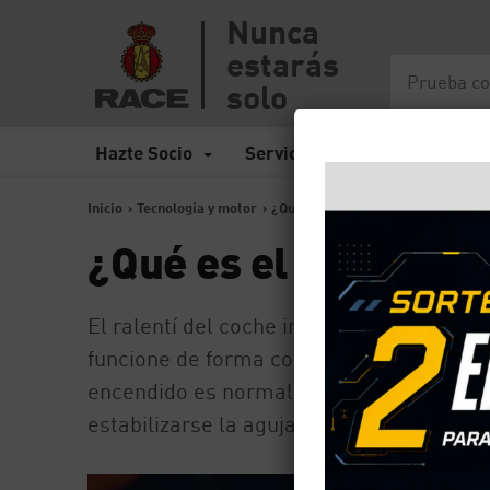
Nunca
estarás
solo
Hazte Socio
Servicios
Seguros
Inicio
>
Tecnología y motor
>
¿Qué es el ralentí de un coche?
¿Qué es el ralentí d
El ralentí del coche indica las revoluci
funcione de forma continua sin que llegu
encendido es normal que el coche esté al
estabilizarse la aguja del tacómetro. Si n