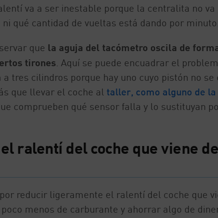
lentí va a ser inestable porque la centralita no va
, ni qué cantidad de vueltas está dando por minuto
bservar que
la aguja del tacómetro oscila de form
ertos tirones
. Aquí se puede encuadrar el proble
 a tres cilindros porque hay uno cuyo pistón no se 
ás que llevar el coche al
taller, como alguno de la
que comprueben qué sensor falla y lo sustituyan p
el ralentí del coche que viene d
por reducir ligeramente el ralentí del coche que v
n poco menos de carburante y ahorrar algo de dine