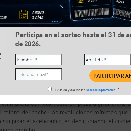
Participa en el sorteo hasta el 31 de 
de 2026.
Compartir:
Face
*
bases de la promoción
He leído y acepto las
.
s en marcha el motor, éste empieza a girar a una s
l ralentí del coche: las revoluciones mínimas que
 sin pisar el acelerador, es decir, cuando el coche
inguna marcha.